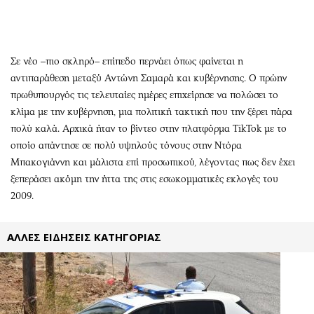
Περιβάλλον
Ταξίδια
Ελλάδα
Συνταγές
Κόσμος
Έξοδος
Σε νέο –πιο σκληρό– επίπεδο περνάει όπως φαίνεται η
Παράξενα
Media
αντιπαράθεση μεταξύ Αντώνη Σαμαρά και κυβέρνησης. Ο πρώην
Πολιτισμός
Εκπομπές
πρωθυπουργός τις τελευταίες ημέρες επιχείρησε να πολώσει το
Σινεμά
Wine routes
κλίμα με την κυβέρνηση, μια πολιτική τακτική που την ξέρει πάρα
Θέατρο-Χορός
Podcasts
πολύ καλά. Αρχικά ήταν το βίντεο στην πλατφόρμα TikTok με το
οποίο απάντησε σε πολύ υψηλούς τόνους στην Ντόρα
Μουσική
Uncut
Μπακογιάννη και μάλιστα επί προσωπικού, λέγοντας πως δεν έχει
Εικαστικά
Προσφορές
ξεπεράσει ακόμη την ήττα της στις εσωκομματικές εκλογές του
Βιβλίο
Προσωπικότητες στην ''Κ''
2009.
Χειρόγραφα
Επιστολές
ΑΛΛΕΣ ΕΙΔΗΣΕΙΣ ΚΑΤΗΓΟΡΙΑΣ