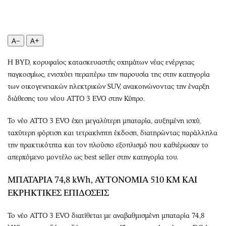
Περιβάλλον
Ταξίδια
Ελλάδα
Συνταγές
Κόσμος
Έξοδος
A−
A+
Παράξενα
Media
Πολιτισμός
Εκπομπές
Η BYD, κορυφαίος κατασκευαστής οχημάτων νέας ενέργειας
παγκοσμίως, ενισχύει περαιτέρω την παρουσία της στην κατηγορία
Σινεμά
Wine routes
των οικογενειακών ηλεκτρικών SUV, ανακοινώνοντας την έναρξη
Θέατρο-Χορός
Podcasts
διάθεσης του νέου ATTO 3 EVO στην Κύπρο.
Μουσική
Uncut
Εικαστικά
Προσφορές
Το νέο ATTO 3 EVO έχει μεγαλύτερη μπαταρία, αυξημένη ισχύ,
ταχύτερη φόρτιση και τετρακίνητη έκδοση, διατηρώντας παράλληλα
Βιβλίο
Προσωπικότητες σ
την πρακτικότητα και τον πλούσιο εξοπλισμό που καθιέρωσαν το
Χειρόγραφα
Επιστολές
απερχόμενο μοντέλο ως best seller στην κατηγορία του.
ΜΠΑΤΑΡΙΑ 74,8 kWh
, ΑΥΤΟΝΟΜΙΑ 510 KM ΚΑΙ
ΕΚΡΗΚΤΙΚΕΣ ΕΠΙΔΟΣΕΙΣ
Το νέο ATTO 3 EVO διατίθεται με αναβαθμισμένη μπαταρία 74,8