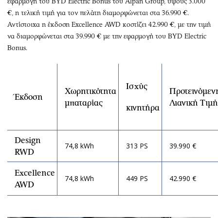
εφαρμογή του BYD Electric Bonus του Alpan Group, ύψους 3.000
€, η τελική τιμή για τον πελάτη διαμορφώνεται στα 36.990 €.
Αντίστοιχα η έκδοση Excellence AWD κοστίζει 42.990 €, με την τιμή
να διαμορφώνεται στα 39.990 € με την εφαρμογή του BYD Electric
Bonus.
Ισχύς
Χωρητικότητα
Προτεινόμεν
Έκδοση
μπαταρίας
Λιανική Τιμή
κινητήρα
Design
74,8 kWh
313 PS
39.990 €
RWD
Excellence
74,8 kWh
449 PS
42.990 €
AWD