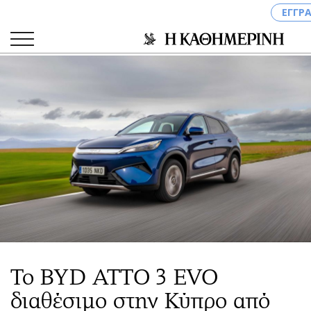
ΕΓΓΡ
ΚΑΤΗΓΟΡΙΕΣ
ΣΥΝΔΕΣΗ
Κύπρος
Απόψεις
Παιδεία
Αρθρογραφία
Υγεία
The Hill
Πολιτική
Υγεία
Βουλευτικές 2026
Αγγελίες
Εκλογές 2024
Ενοικιάζονται
Προεδρικές 2023
Πωλούνται
Το BYD ATTO 3 EVO
Δημοσκοπήσεις
Ζητούν εργασία
διαθέσιμο στην Κύπρο από
Διπλωματία
Θέσεις εργασίας