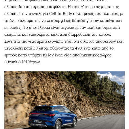
αξιοπιστία και κορυφαία ασφάλεια. Η τοποθέτηση της μπαταρίας
αξιοποιεί την τεχνολογία Cell-to-Body (είναι μέρος του πλαισίου, με
το άνω κάλυμμά της να λειτουργεί ως δάπεδο για την καμπίνα των
επιβατών). Το αποτέλεσμα είναι μεγαλύτερη αντοχή και στρεπτική
ακαμψία, και ταυτόχρονα καλύτερη διαρρύθμιση του χώρου.
Συνέπεια της νέας αρχιτεκτονικής είναι ότι ο χώρος αποσκευών έχει
μεγαλώσει κατά 50 λίτρα, φθάνοντας τα 490, ενώ κάτω από το
εμπρός καπό υπάρχει πλέον ένας νέος αποθηκευτικός χώρος
(«frunk») 101 λίτρων.