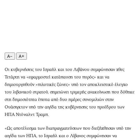
Περιβάλλον
Ταξίδια
Ελλάδα
Συνταγές
Κόσμος
Έξοδος
Παράξενα
Media
Πολιτισμός
Εκπομπές
Σινεμά
Wine routes
A−
A+
Θέατρο-Χορός
Podcasts
Μουσική
Uncut
Οι κυβερνήσεις του Ισραήλ και του Λιβάνου συμφώνησαν χθες
Εικαστικά
Προσφορές
Τετάρτη να «εφαρμοστεί κατάπαυση του πυρός» και να
Βιβλίο
Προσωπικότητες στην ''Κ''
δημιουργηθούν «πιλοτικές ζώνες» υπό τον αποκλειστικό έλεγχο
του λιβανικού στρατού, σημειώνει τριμερής ανακοίνωση που δόθηκε
Χειρόγραφα
Επιστολές
στη δημοσιότητα έπειτα από δυο ημέρες συνομιλιών στην
Ουάσιγκτον υπό την αιγίδα της κυβέρνησης του προέδρου των
ΗΠΑ Ντόναλντ Τραμπ.
«Ως αποτέλεσμα των διαπραγματεύσεων που διεξήχθησαν υπό την
αιγίδα των ΗΠΑ, το Ισραήλ και ο Λίβανος συμφώνησαν να