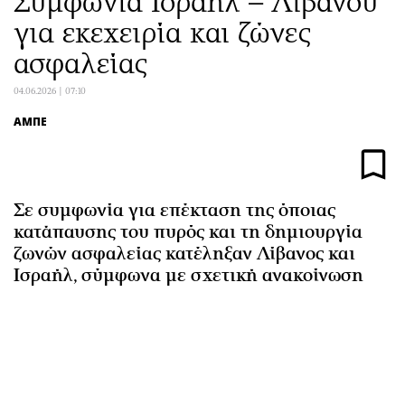
Συμφωνία Ισραήλ – Λιβάνου
Αθλητισμός
Geek
για εκεχειρία και ζώνες
Κύπρος
Νέα
ασφαλείας
Ελλάδα
Κινητά-tablets
04.06.2026 | 07:10
Διεθνή
Social
Κληρώσεις Allwyn
Αυτοκίνηση
ΑΜΠΕ
Οικονομική
Αφιερώματα
Οικονομία
Πολιτική
Real Estate
Οικονομία
Σε συμφωνία για επέκταση της όποιας
Επιχειρήσεις
Γενικά
κατάπαυσης του πυρός και τη δημιουργία
ζωνών ασφαλείας κατέληξαν Λίβανος και
Αγορές
Αναδρομές
Ισραήλ, σύμφωνα με σχετική ανακοίνωση
Money Review
Πρόσωπα
AstroBank Properties
Περιβάλλον
Trends
Good Life
Ενέργεια
Γυναίκα
Ναυτιλία
Showbiz