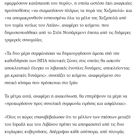
εφαρμόσουν κατάπαυση του πυρός», η οποία ωστόσο έχει αναγκαίες
προϋποθέσεις «να σταματήσουν πλήρως τα πυρά της Χεζμπολά» και
«να απομακρυνθούν εσπευσμένα όλα τα μέλη της Χεζμπολά από
τον τομέα νοτίως του Λιτάνι», αναφέρει το κείμενο, που
δημοσιοποιήθηκε από το Στέιτ Ντιπάρτμεντ έπειτα από τις διήμερες
τριμερείς συνομιλίες.
«Τα δυο μέρη συμφώνησαν να δημιουργήσουν άμεσα υπό την
καθοδήγηση των ΗΠΑ πιλοτικές ζώνες στις οποίες θα ασκούν
αποκλειστικό έλεγχο οι λιβανικές ένοπλες δυνάμεις, αποκλείοντας
μη κρατικές δυνάμεις», συνεχίζει το κείμενο, αναφερόμενο στο
σιιτικό κίνημα που πρόσκειται στο Ιράν.
Τα μέτρα αυτά, αναφέρει η ανακοίνωση, θα επιτρέψουν τα μέρη να
«προχωρήσουν προς συνολική συμφωνία ειρήνης και ασφάλειας».
«Όλες οι χώρες επαναβεβαίωσαν ότι το μέλλον των σχέσεων μεταξύ
του Ισραήλ και του Λιβάνου πρέπει να αποφασιστεί από τις δυο
κυρίαρχες κυβερνήσεις. Απέρριψαν κάθε απόπειρα, από πλευράς