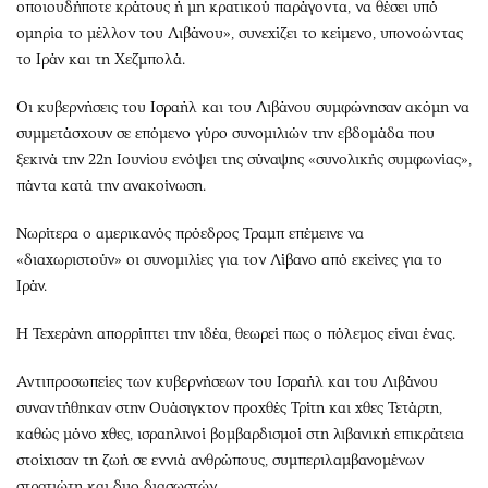
οποιουδήποτε κράτους ή μη κρατικού παράγοντα, να θέσει υπό
ομηρία το μέλλον του Λιβάνου», συνεχίζει το κείμενο, υπονοώντας
το Ιράν και τη Χεζμπολά.
Οι κυβερνήσεις του Ισραήλ και του Λιβάνου συμφώνησαν ακόμη να
συμμετάσχουν σε επόμενο γύρο συνομιλιών την εβδομάδα που
ξεκινά την 22η Ιουνίου ενόψει της σύναψης «συνολικής συμφωνίας»,
πάντα κατά την ανακοίνωση.
Νωρίτερα ο αμερικανός πρόεδρος Τραμπ επέμεινε να
«διαχωριστούν» οι συνομιλίες για τον Λίβανο από εκείνες για το
Ιράν.
Η Τεχεράνη απορρίπτει την ιδέα, θεωρεί πως ο πόλεμος είναι ένας.
Αντιπροσωπείες των κυβερνήσεων του Ισραήλ και του Λιβάνου
συναντήθηκαν στην Ουάσιγκτον προχθές Τρίτη και χθες Τετάρτη,
καθώς μόνο χθες, ισραηλινοί βομβαρδισμοί στη λιβανική επικράτεια
στοίχισαν τη ζωή σε εννιά ανθρώπους, συμπεριλαμβανομένων
στρατιώτη και δυο διασωστών.