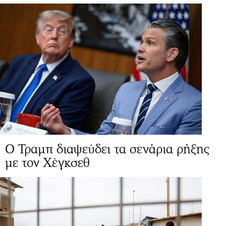
Ο Τραμπ διαψεύδει τα σενάρια ρήξης
με τον Χέγκσεθ