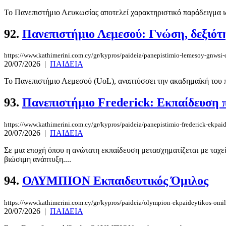
Το Πανεπιστήμιο Λευκωσίας αποτελεί χαρακτηριστικό παράδειγμα ιδ
92.
Πανεπιστήμιο Λεμεσού: Γνώση, δεξιότη
https://www.kathimerini.com.cy/gr/kypros/paideia/panepistimio-lemesoy-gnwsi-de
20/07/2026
|
ΠΑΙΔΕΙΑ
To Πανεπιστήμιο Λεμεσού (UoL), αναπτύσσει την ακαδημαϊκή του πρ
93.
Πανεπιστήμιο Frederick: Εκπαίδευση π
https://www.kathimerini.com.cy/gr/kypros/paideia/panepistimio-frederick-ekpai
20/07/2026
|
ΠΑΙΔΕΙΑ
Σε μια εποχή όπου η ανώτατη εκπαίδευση μετασχηματίζεται με ταχεί
βιώσιμη ανάπτυξη....
94.
ΟΛΥΜΠΙΟΝ Εκπαιδευτικός Όμιλος
https://www.kathimerini.com.cy/gr/kypros/paideia/olympion-ekpaideytikos-omi
20/07/2026
|
ΠΑΙΔΕΙΑ