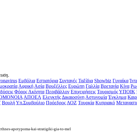
ευση
.
onavirus
Εμβόλια
Εστιατόρια
Συνταγές
Ταξίδια
Showbiz
Γυναίκα
Ίντ
μοκρατία
Αφρική
Ασία
Βρυξέλλες
Ευρώπη
Γαλλία
Βρετανία
Κίνα
Ρω
δύσεις
Φόρος
Ακίνητα
Περιβάλλον
Επιχειρήσεις
Τουρισμός
ΥΠΟΙΚ
ΟΜΟΝΟΙΑ
ΑΠΟΕΛ
Ελεγκτής
Δικαιοσύνη
Αστυνομία
Έγκλημα
Καιρ
Υ
Βουλή
Υπ.Συμβούλιο
Πρόεδρος
ΑΟΖ
Τουρκία
Κυπριακό
Μεταναστ
ethnes-apotypoma-kai-stratigiki-gia-to-mel