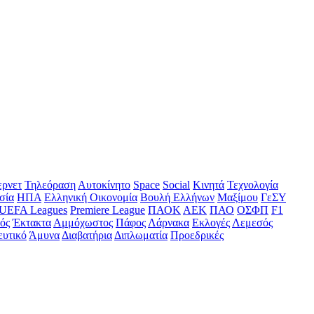
ερνετ
Τηλεόραση
Αυτοκίνητο
Space
Social
Κινητά
Τεχνολογία
σία
ΗΠΑ
Ελληνική Οικονομία
Βουλή Ελλήνων
Μαξίμου
ΓεΣΥ
UEFA Leagues
Premiere League
ΠΑΟΚ
ΑΕΚ
ΠΑΟ
ΟΣΦΠ
F1
ός
Έκτακτα
Αμμόχωστος
Πάφος
Λάρνακα
Εκλογές
Λεμεσός
ευτικό
Άμυνα
Διαβατήρια
Διπλωματία
Προεδρικές