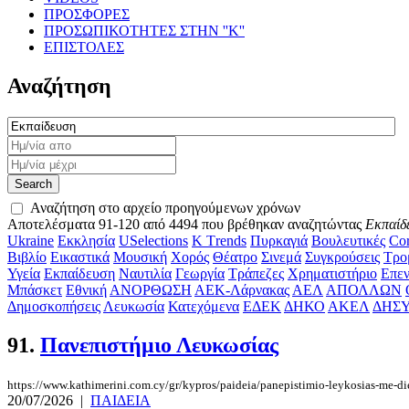
ΠΡΟΣΦΟΡΕΣ
ΠΡΟΣΩΠΙΚΟΤΗΤΕΣ ΣΤΗΝ ''Κ''
ΕΠΙΣΤΟΛΕΣ
Αναζήτηση
Αναζήτηση στο αρχείο προηγούμενων χρόνων
Αποτελέσματα 91-120 από 4494 που βρέθηκαν αναζητώντας
Εκπαίδ
Ukraine
Εκκλησία
USelections
K Τrends
Πυρκαγιά
Βουλευτικές
Cor
Βιβλίο
Εικαστικά
Μουσική
Χορός
Θέατρο
Σινεμά
Συγκρούσεις
Τρο
Υγεία
Εκπαίδευση
Ναυτιλία
Γεωργία
Τράπεζες
Χρηματιστήριο
Επεν
Μπάσκετ
Εθνική
ΑΝΟΡΘΩΣΗ
ΑΕΚ-Λάρνακας
ΑΕΛ
ΑΠΟΛΛΩΝ
Δημοσκοπήσεις
Λευκωσία
Κατεχόμενα
ΕΔΕΚ
ΔΗΚΟ
ΑΚΕΛ
ΔΗΣ
91.
Πανεπιστήμιο Λευκωσίας
https://www.kathimerini.com.cy/gr/kypros/paideia/panepistimio-leykosias-me-di
20/07/2026
|
ΠΑΙΔΕΙΑ