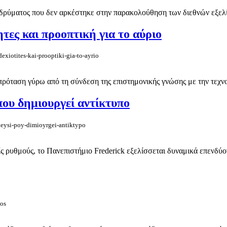
ρύματος που δεν αρκέστηκε στην παρακολούθηση των διεθνών εξελίξε
τες και προοπτική για το αύριο
xiotites-kai-prooptiki-gia-to-ayrio
όταση γύρω από τη σύνδεση της επιστημονικής γνώσης με την τεχνολο
ου δημιουργεί αντίκτυπο
deysi-poy-dimioyrgei-antiktypo
ς ρυθμούς, το Πανεπιστήμιο Frederick εξελίσσεται δυναμικά επενδύον
los