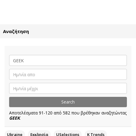
ΕΓΓΡΑΦΗ
ΕΙΣΟΔΟΣ
Αναζήτηση
ΚΑΤΗΓΟΡΙΕΣ
ΣΥΝΔΕΣΗ
Κύπρος
Απόψεις
Παιδεία
Αρθρογραφία
Υγεία
The Hill
Πολιτική
Υγεία
Βουλευτικές 2026
Αγγελίες
Εκλογές 2024
Ενοικιάζονται
Αποτελέσματα 91-120 από 582 που βρέθηκαν αναζητώντας
Προεδρικές 2023
Πωλούνται
GEEK
.
Δημοσκοπήσεις
Ζητούν εργασία
Διπλωματία
Θέσεις εργασίας
Ukraine
Εκκλησία
USelections
K Τrends