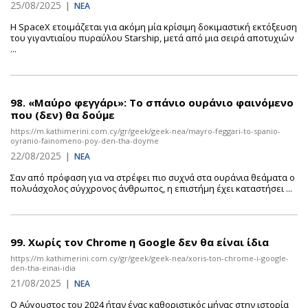
25/08/2025
|
ΝΕΑ
Η SpaceX ετοιμάζεται για ακόμη μία κρίσιμη δοκιμαστική εκτόξευση
του γιγαντιαίου πυραύλου Starship, μετά από μια σειρά αποτυχιών
...
98.
«Μαύρο φεγγάρι»: Το σπάνιο ουράνιο φαινόμενο
που (δεν) θα δούμε
https://m.kathimerini.com.cy/gr/geek/geek-nea/mayro-feggari-to-spanio-
oyranio-fainomeno-poy-den-tha-doyme
22/08/2025
|
ΝΕΑ
Σαν από πρόφαση για να στρέφει πιο συχνά στα ουράνια θεάματα ο
πολυάσχολος σύγχρονος άνθρωπος, η επιστήμη έχει καταστήσει ...
99.
Χωρίς τον Chrome η Google δεν θα είναι ίδια
https://m.kathimerini.com.cy/gr/geek/geek-nea/xoris-ton-chrome-i-google-
den-tha-einai-idia
21/08/2025
|
ΝΕΑ
Ο Αύγουστος του 2024 ήταν ένας καθοριστικός μήνας στην ιστορία