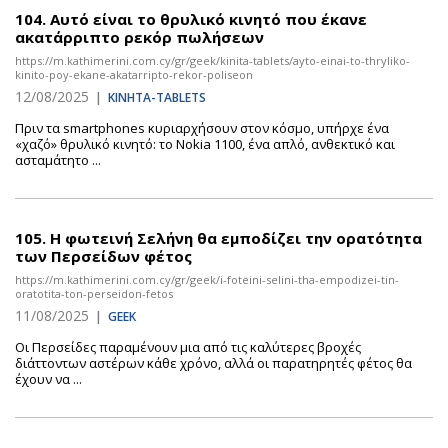
104.
Αυτό είναι το θρυλικό κινητό που έκανε
ακατάρριπτο ρεκόρ πωλήσεων
https://m.kathimerini.com.cy/gr/geek/kinita-tablets/ayto-einai-to-thryliko-
kinito-poy-ekane-akatarripto-rekor-poliseon
12/08/2025
|
ΚΙΝΗΤΑ-TABLETS
Πριν τα smartphones κυριαρχήσουν στον κόσμο, υπήρχε ένα
«χαζό» θρυλικό κινητό: το Nokia 1100, ένα απλό, ανθεκτικό και
ασταμάτητο ...
105.
Η φωτεινή Σελήνη θα εμποδίζει την ορατότητα
των Περσείδων φέτος
https://m.kathimerini.com.cy/gr/geek/i-foteini-selini-tha-empodizei-tin-
oratotita-ton-perseidon-fetos
11/08/2025
|
GEEK
Οι Περσείδες παραμένουν μια από τις καλύτερες βροχές
διάττοντων αστέρων κάθε χρόνο, αλλά οι παρατηρητές φέτος θα
έχουν να ...