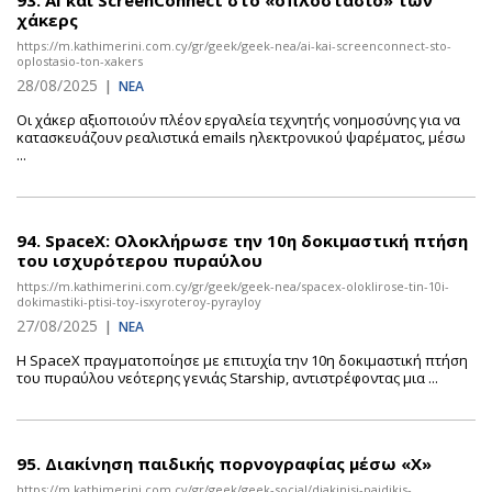
93.
AI και ScreenConnect στο «οπλοστάσιο» των
χάκερς
https://m.kathimerini.com.cy/gr/geek/geek-nea/ai-kai-screenconnect-sto-
oplostasio-ton-xakers
28/08/2025
|
ΝΕΑ
Οι χάκερ αξιοποιούν πλέον εργαλεία τεχνητής νοημοσύνης για να
κατασκευάζουν ρεαλιστικά emails ηλεκτρονικού ψαρέματος, μέσω
...
94.
SpaceX: Ολοκλήρωσε την 10η δοκιμαστική πτήση
του ισχυρότερου πυραύλου
https://m.kathimerini.com.cy/gr/geek/geek-nea/spacex-oloklirose-tin-10i-
dokimastiki-ptisi-toy-isxyroteroy-pyrayloy
27/08/2025
|
ΝΕΑ
Η SpaceX πραγματοποίησε με επιτυχία την 10η δοκιμαστική πτήση
του πυραύλου νεότερης γενιάς Starship, αντιστρέφοντας μια ...
95.
Διακίνηση παιδικής πορνογραφίας μέσω «Χ»
https://m.kathimerini.com.cy/gr/geek/geek-social/diakinisi-paidikis-