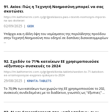
91.
Axios: Πώς η Τεχνητή Νοημοσύνη μπορεί να σας
σκοτώσει
https://m.kathimerini.com.cy/gr/geek/axios-pws-i-texniti-noimosyni-mporei-
na-sas-skotwsei
02/09/2025
|
GEEK
Υπάρχει και η άλλη όψη του νομίσματος της περιλάλητης προόδου
στην Τεχνητή Νοημοσύνη που οδηγεί σε δαπάνες δισεκατομμυρίων
...
92.
Σχεδόν το 71% κατοίκων ΕΕ χρησιμοποιούσε
«έξυπνες» συσκευές το 2024
https://m.kathimerini.com.cy/gr/geek/kinita-tablets/sxedon-to-71-katoikon-
ee-xrisimopoioyse-exypnes-syskeyes-to-2024
29/08/2025
|
ΚΙΝΗΤΑ-TABLETS
Το 70,9% των κατοίκων των χωρών της ΕΕ χρησιμοποιούσε το 202,
συσκευές συνδεδεμένες με το διαδίκτυο, γνωστές ως "έξυπνες" ...