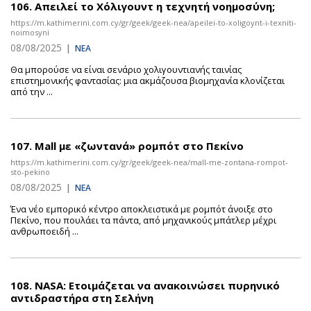
106.
Απειλεί το Χόλιγουντ η τεχνητή νοημοσύνη;
https://m.kathimerini.com.cy/gr/geek/geek-nea/apeilei-to-xoligoynt-i-texniti-
noimosyni
08/08/2025
|
ΝΕΑ
Θα μπορούσε να είναι σενάριο χολιγουντιανής ταινίας
επιστημονικής φαντασίας: μια ακμάζουσα βιομηχανία κλονίζεται
από την ...
107.
Mall με «ζωντανά» ρομπότ στο Πεκίνο
https://m.kathimerini.com.cy/gr/geek/geek-nea/mall-me-zontana-rompot-
sto-pekino
08/08/2025
|
ΝΕΑ
Ένα νέο εμπορικό κέντρο αποκλειστικά με ρομπότ άνοιξε στο
Πεκίνο, που πουλάει τα πάντα, από μηχανικούς μπάτλερ μέχρι
ανθρωποειδή ...
108.
NASA: Eτοιμάζεται να ανακοινώσει πυρηνικό
αντιδραστήρα στη Σελήνη