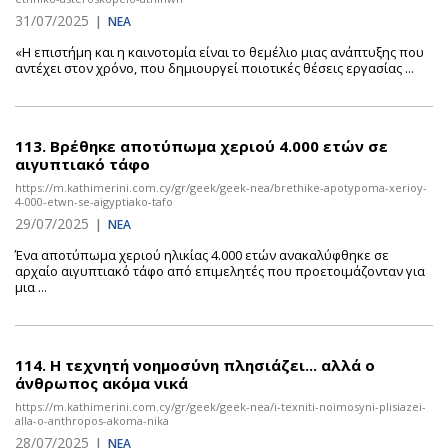
31/07/2025
|
ΝΕΑ
«Η επιστήμη και η καινοτομία είναι το θεμέλιο μιας ανάπτυξης που
αντέχει στον χρόνο, που δημιουργεί ποιοτικές θέσεις εργασίας ...
113.
Βρέθηκε αποτύπωμα χεριού 4.000 ετών σε
αιγυπτιακό τάφο
https://m.kathimerini.com.cy/gr/geek/geek-nea/brethike-apotypoma-xerioy-
4-000-etwn-se-aigyptiako-tafo
29/07/2025
|
ΝΕΑ
Ένα αποτύπωμα χεριού ηλικίας 4.000 ετών ανακαλύφθηκε σε
αρχαίο αιγυπτιακό τάφο από επιμελητές που προετοιμάζονταν για
μια ...
114.
Η τεχνητή νοημοσύνη πλησιάζει... αλλά ο
άνθρωπος ακόμα νικά
https://m.kathimerini.com.cy/gr/geek/geek-nea/i-texniti-noimosyni-plisiazei-
alla-o-anthropos-akoma-nika
28/07/2025
|
ΝΕΑ