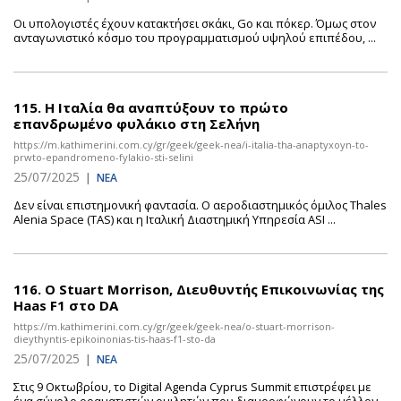
Οι υπολογιστές έχουν κατακτήσει σκάκι, Go και πόκερ. Όμως στον
ανταγωνιστικό κόσμο του προγραμματισμού υψηλού επιπέδου, ...
115.
Η Ιταλία θα αναπτύξουν το πρώτο
επανδρωμένο φυλάκιο στη Σελήνη
https://m.kathimerini.com.cy/gr/geek/geek-nea/i-italia-tha-anaptyxoyn-to-
prwto-epandromeno-fylakio-sti-selini
25/07/2025
|
ΝΕΑ
Δεν είναι επιστημονική φαντασία. Ο αεροδιαστημικός όμιλος Thales
Alenia Space (TAS) και η Ιταλική Διαστημική Υπηρεσία ASI ...
116.
Ο Stuart Morrison, Διευθυντής Επικοινωνίας της
Haas F1 στο DA
https://m.kathimerini.com.cy/gr/geek/geek-nea/o-stuart-morrison-
dieythyntis-epikoinonias-tis-haas-f1-sto-da
25/07/2025
|
ΝΕΑ
Στις 9 Οκτωβρίου, το Digital Agenda Cyprus Summit επιστρέφει με