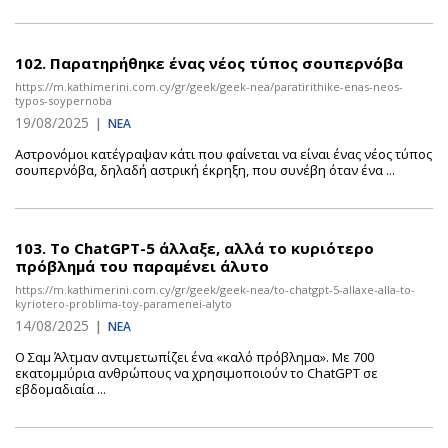
102.
Παρατηρήθηκε ένας νέος τύπος σουπερνόβα
https://m.kathimerini.com.cy/gr/geek/geek-nea/paratirithike-enas-neos-
typos-soypernoba
19/08/2025
|
ΝΕΑ
Αστρονόμοι κατέγραψαν κάτι που φαίνεται να είναι ένας νέος τύπος
σουπερνόβα, δηλαδή αστρική έκρηξη, που συνέβη όταν ένα ...
103.
Το ChatGPT-5 άλλαξε, αλλά το κυριότερο
πρόβλημά του παραμένει άλυτο
https://m.kathimerini.com.cy/gr/geek/geek-nea/to-chatgpt-5-allaxe-alla-to-
kyriotero-problima-toy-paramenei-alyto
14/08/2025
|
ΝΕΑ
Ο Σαμ Άλτμαν αντιμετωπίζει ένα «καλό πρόβλημα». Με 700
εκατομμύρια ανθρώπους να χρησιμοποιούν το ChatGPT σε
εβδομαδιαία ...