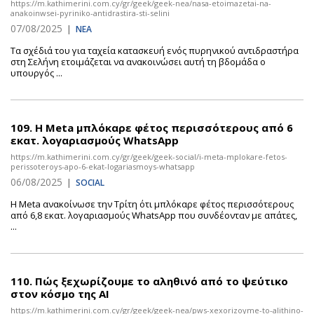
https://m.kathimerini.com.cy/gr/geek/geek-nea/nasa-etoimazetai-na-
anakoinwsei-pyriniko-antidrastira-sti-selini
07/08/2025
|
ΝΕΑ
Τα σχέδιά του για ταχεία κατασκευή ενός πυρηνικού αντιδραστήρα
στη Σελήνη ετοιμάζεται να ανακοινώσει αυτή τη βδομάδα ο
υπουργός ...
109.
Η Meta μπλόκαρε φέτος περισσότερους από 6
εκατ. λογαριασμούς WhatsApp
https://m.kathimerini.com.cy/gr/geek/geek-social/i-meta-mplokare-fetos-
perissoteroys-apo-6-ekat-logariasmoys-whatsapp
06/08/2025
|
SOCIAL
Η Meta ανακοίνωσε την Τρίτη ότι μπλόκαρε φέτος περισσότερους
από 6,8 εκατ. λογαριασμούς WhatsApp που συνδέονταν με απάτες,
...
110.
Πώς ξεχωρίζουμε το αληθινό από το ψεύτικο
στον κόσμο της AI
https://m.kathimerini.com.cy/gr/geek/geek-nea/pws-xexorizoyme-to-alithino-