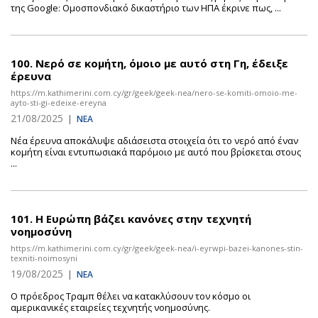
της Google: Ομοσπονδιακό δικαστήριο των ΗΠΑ έκρινε πως, ...
100.
Νερό σε κομήτη, όμοιο με αυτό στη Γη, έδειξε
έρευνα
https://m.kathimerini.com.cy/gr/geek/geek-nea/nero-se-komiti-omoio-me-
ayto-sti-gi-edeixe-ereyna
21/08/2025
|
ΝΕΑ
Νέα έρευνα αποκάλυψε αδιάσειστα στοιχεία ότι το νερό από έναν
κομήτη είναι εντυπωσιακά παρόμοιο με αυτό που βρίσκεται στους
...
101.
Η Ευρώπη βάζει κανόνες στην τεχνητή
νοημοσύνη
https://m.kathimerini.com.cy/gr/geek/geek-nea/i-eyrwpi-bazei-kanones-stin-
texniti-noimosyni
19/08/2025
|
ΝΕΑ
Ο πρόεδρος Τραμπ θέλει να κατακλύσουν τον κόσμο οι
αμερικανικές εταιρείες τεχνητής νοημοσύνης.