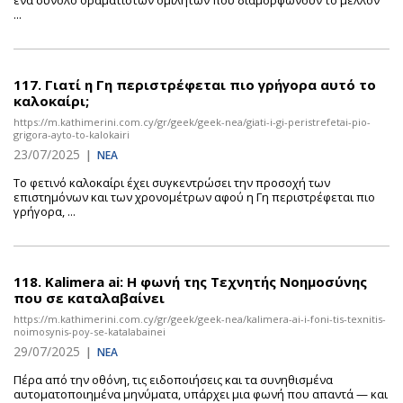
ένα σύνολο οραματιστών ομιλητών που διαμορφώνουν το μέλλον
...
117.
Γιατί η Γη περιστρέφεται πιο γρήγορα αυτό το
καλοκαίρι;
https://m.kathimerini.com.cy/gr/geek/geek-nea/giati-i-gi-peristrefetai-pio-
grigora-ayto-to-kalokairi
23/07/2025
|
ΝΕΑ
Το φετινό καλοκαίρι έχει συγκεντρώσει την προσοχή των
επιστημόνων και των χρονομέτρων αφού η Γη περιστρέφεται πιο
γρήγορα, ...
118.
Kalimera ai: Η φωνή της Τεχνητής Νοημοσύνης
που σε καταλαβαίνει
https://m.kathimerini.com.cy/gr/geek/geek-nea/kalimera-ai-i-foni-tis-texnitis-
noimosynis-poy-se-katalabainei
29/07/2025
|
ΝΕΑ
Πέρα από την οθόνη, τις ειδοποιήσεις και τα συνηθισμένα
αυτοματοποιημένα μηνύματα, υπάρχει μια φωνή που απαντά — και