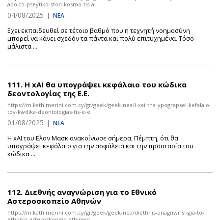
apo-to-pseytiko-ston-kosmo-tis-ai
04/08/2025
|
ΝΕΑ
Εχει εκπαιδευθεί σε τέτοιο βαθμό που η τεχνητή νοημοσύνη
μπορεί να κάνει σχεδόν τα πάντα και πολύ επιτυχημένα. Τόσο
μάλιστα ...
111.
Η xΑΙ θα υπογράψει κεφάλαιο του κώδικα
δεοντολογίας της Ε.Ε.
https://m.kathimerini.com.cy/gr/geek/geek-nea/i-xai-tha-ypograpsei-kefalaio-
toy-kwdika-deontologias-tis-e-e
01/08/2025
|
ΝΕΑ
Η xAI του Ελον Μασκ ανακοίνωσε σήμερα, Πέμπτη, ότι θα
υπογράψει κεφάλαιο για την ασφάλεια και την προστασία του
κώδικα ...
112.
Διεθνής αναγνώριση για το Εθνικό
Αστεροσκοπείο Αθηνών
https://m.kathimerini.com.cy/gr/geek/geek-nea/diethnis-anagnwrisi-gia-to-
ethniko-asteroskopeio-athinwn