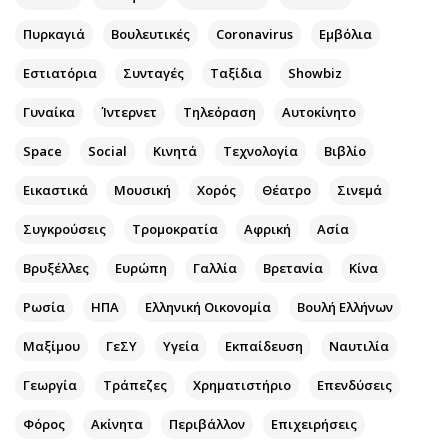
Αθλητισμός
Geek
Πυρκαγιά
Βουλευτικές
Coronavirus
Εμβόλια
Κύπρος
Νέα
Εστιατόρια
Συνταγές
Ταξίδια
Showbiz
Ελλάδα
Κινητά-tablets
Διεθνή
Social
Γυναίκα
Ίντερνετ
Τηλεόραση
Αυτοκίνητο
Κληρώσεις Allwyn
Αυτοκίνηση
Space
Social
Κινητά
Τεχνολογία
Βιβλίο
Οικονομική
Αφιερώματα
Εικαστικά
Μουσική
Χορός
Θέατρο
Σινεμά
Οικονομία
Πολιτική
Real Estate
Οικονομία
Συγκρούσεις
Τρομοκρατία
Αφρική
Ασία
Επιχειρήσεις
Γενικά
Βρυξέλλες
Ευρώπη
Γαλλία
Βρετανία
Κίνα
Αγορές
Αναδρομές
Ρωσία
ΗΠΑ
Ελληνική Οικονομία
Βουλή Ελλήνων
Money Review
Πρόσωπα
AstroBank Properties
Περιβάλλον
Μαξίμου
ΓεΣΥ
Υγεία
Εκπαίδευση
Ναυτιλία
Trends
Good Life
Γεωργία
Τράπεζες
Χρηματιστήριο
Επενδύσεις
Ενέργεια
Γυναίκα
Φόρος
Ναυτιλία
Ακίνητα
Περιβάλλον
Showbiz
Επιχειρήσεις