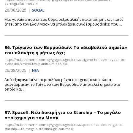
pornografias-meso-x
26/08/2025
|
SOCIAL
Μια γυναίκα που έπεσε θύμα σεξουαλικής κακοποίησης ως παιδί
ζητεί από τον Ελον Μασκ να μπλοκάρει συνδέσμους (links) που ...
96.
Τρίγωνο των Βερμούδων: To «διαβολικό σημείο»
του πλανήτη ή μήπως όχι;
https://m.kathimerini.com.cy/gr/geek/geek-nea/trigono-ton-bermoydon-to-
diaboliko-simeio-toy-planiti-i-mipos-oxi
26/08/2025
|
ΝΕΑ
Από εξαφανισμένα αεροπλάνα μέχρι στοιχειωμένα «πλοία-
φαντάσματα», το Τρίγωνο των Βερμούδων αποτελεί σημείο στο
οποίο και ...
97.
SpaceX: Νέα δοκιμή για το Starship – Το μεγάλο
στοίχημα για τον Μασκ
https://m.kathimerini.com.cy/gr/geek/geek-nea/spacex-nea-dokimi-gia-to-
starship-–-to-megalo-stoixima-gia-ton-mask