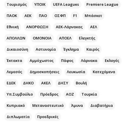
Περιβάλλον
Ταξίδια
Τουρισμός
ΥΠΟΙΚ
UEFA Leagues
Premiere League
Ελλάδα
Συνταγές
ΠΑΟΚ
ΑΕΚ
ΠΑΟ
ΟΣΦΠ
F1
Μπάσκετ
Κόσμος
Έξοδος
Παράξενα
Media
Εθνική
ΑΝΟΡΘΩΣΗ
ΑΕΚ-Λάρνακας
ΑΕΛ
Πολιτισμός
Εκπομπές
ΑΠΟΛΛΩΝ
ΟΜΟΝΟΙΑ
ΑΠΟΕΛ
Ελεγκτής
Σινεμά
Wine routes
Δικαιοσύνη
Αστυνομία
Έγκλημα
Καιρός
Θέατρο-Χορός
Podcasts
Μουσική
Uncut
Έκτακτα
Αμμόχωστος
Πάφος
Λάρνακα
Εκλογές
Εικαστικά
Προσφορές
Λεμεσός
Δημοσκοπήσεις
Λευκωσία
Κατεχόμενα
Βιβλίο
Προσωπικότητες στην ''Κ''
ΕΔΕΚ
ΔΗΚΟ
ΑΚΕΛ
ΔΗΣΥ
Βουλή
Χειρόγραφα
Επιστολές
Υπ.Συμβούλιο
Πρόεδρος
ΑΟΖ
Τουρκία
Κυπριακό
Μεταναστευτικό
Άμυνα
Διαβατήρια
Διπλωματία
Προεδρικές