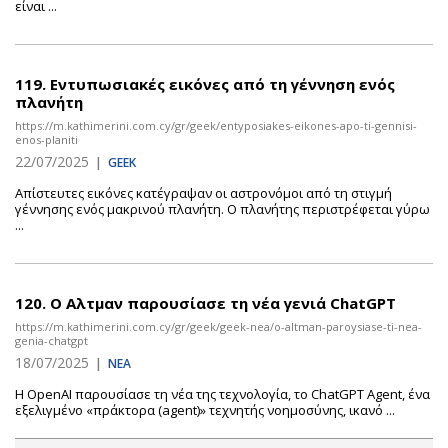
είναι ...
119.
Εντυπωσιακές εικόνες από τη γέννηση ενός
πλανήτη
https://m.kathimerini.com.cy/gr/geek/entyposiakes-eikones-apo-ti-gennisi-
enos-planiti
22/07/2025
|
GEEK
Απίστευτες εικόνες κατέγραψαν οι αστρονόμοι από τη στιγμή
γέννησης ενός μακρινού πλανήτη. Ο πλανήτης περιστρέφεται γύρω
...
120.
Ο Αλτμαν παρουσίασε τη νέα γενιά ChatGPT
https://m.kathimerini.com.cy/gr/geek/geek-nea/o-altman-paroysiase-ti-nea-
genia-chatgpt
18/07/2025
|
ΝΕΑ
Η OpenAI παρουσίασε τη νέα της τεχνολογία, το ChatGPT Agent, ένα
εξελιγμένο «πράκτορα (agent)» τεχνητής νοημοσύνης, ικανό ...