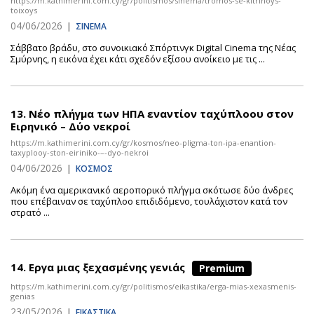
https://m.kathimerini.com.cy/gr/politismos/sinema/tromos-se-kitrinoys-
toixoys
04/06/2026
|
ΣΙΝΕΜΑ
Σάββατο βράδυ, στο συνοικιακό Σπόρτινγκ Digital Cinema της Νέας
Σμύρνης, η εικόνα έχει κάτι σχεδόν εξίσου ανοίκειο με τις ...
13.
Νέο πλήγμα των ΗΠΑ εναντίον ταχύπλοου στον
Ειρηνικό – Δύο νεκροί
https://m.kathimerini.com.cy/gr/kosmos/neo-pligma-ton-ipa-enantion-
taxyplooy-ston-eiriniko-–-dyo-nekroi
04/06/2026
|
ΚΟΣΜΟΣ
Ακόμη ένα αμερικανικό αεροπορικό πλήγμα σκότωσε δύο άνδρες
που επέβαιναν σε ταχύπλοο επιδιδόμενο, τουλάχιστον κατά τον
στρατό ...
14.
Εργα μιας ξεχασμένης γενιάς
Premium
https://m.kathimerini.com.cy/gr/politismos/eikastika/erga-mias-xexasmenis-
genias
23/05/2026
|
ΕΙΚΑΣΤΙΚΑ