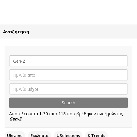
ΕΓΓΡΑΦΗ
ΕΙΣΟΔΟΣ
Αναζήτηση
ΚΑΤΗΓΟΡΙΕΣ
ΣΥΝΔΕΣΗ
Κύπρος
Απόψεις
Παιδεία
Αρθρογραφία
Υγεία
The Hill
Πολιτική
Υγεία
Βουλευτικές 2026
Αγγελίες
Εκλογές 2024
Ενοικιάζονται
Αποτελέσματα 1-30 από 118 που βρέθηκαν αναζητώντας
Προεδρικές 2023
Πωλούνται
Gen-Z
.
Δημοσκοπήσεις
Ζητούν εργασία
Διπλωματία
Θέσεις εργασίας
Ukraine
Εκκλησία
USelections
K Τrends