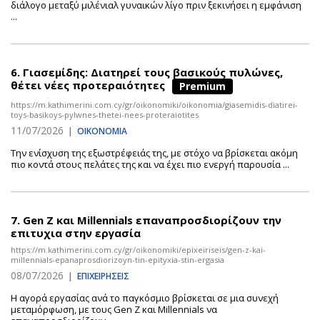
διάλογο μεταξύ μιλένιαλ γυναικών λίγο πριν ξεκινήσει η εμφάνιση
...
6.
Γιασεμίδης: Διατηρεί τους βασικούς πυλώνες,
θέτει νέες προτεραιότητες
Premium
https://m.kathimerini.com.cy/gr/oikonomiki/oikonomia/giasemidis-diatirei-
toys-basikoys-pylwnes-thetei-nees-proteraiotites
11/07/2026
|
ΟΙΚΟΝΟΜΙΑ
Την ενίσχυση της εξωστρέφειάς της, με στόχο να βρίσκεται ακόμη
πιο κοντά στους πελάτες της και να έχει πιο ενεργή παρουσία ...
7.
Gen Z και Millennials επαναπροσδιορίζουν την
επιτυχια στην εργασία
https://m.kathimerini.com.cy/gr/oikonomiki/epixeiriseis/gen-z-kai-
millennials-epanaprosdiorizoyn-tin-epityxia-stin-ergasia
08/07/2026
|
ΕΠΙΧΕΙΡΗΣΕΙΣ
Η αγορά εργασίας ανά το παγκόσμιο βρίσκεται σε μια συνεχή
μεταμόρφωση, με τους Gen Z και Millennials να