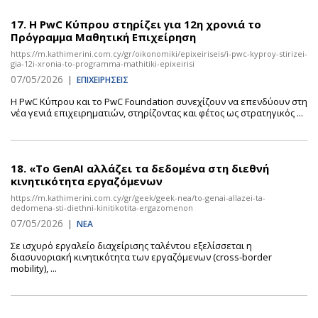
17.
Η PwC Κύπρου στηρίζει για 12η χρονιά το
Πρόγραμμα Μαθητική Επιχείρηση
https://m.kathimerini.com.cy/gr/oikonomiki/epixeiriseis/i-pwc-kyproy-stirizei-
gia-12i-xronia-to-programma-mathitiki-epixeirisi
07/05/2026
|
ΕΠΙΧΕΙΡΗΣΕΙΣ
Η PwC Κύπρου και το PwC Foundation συνεχίζουν να επενδύουν στη
νέα γενιά επιχειρηματιών, στηρίζοντας και φέτος ως στρατηγικός ...
18.
«Το GenAI αλλάζει τα δεδομένα στη διεθνή
κινητικότητα εργαζόμενων
https://m.kathimerini.com.cy/gr/geek/geek-nea/to-genai-allazei-ta-
dedomena-sti-diethni-kinitikotita-ergazomenon
07/05/2026
|
ΝΕΑ
Σε ισχυρό εργαλείο διαχείρισης ταλέντου εξελίσσεται η
διασυνοριακή κινητικότητα των εργαζόμενων (cross-border
mobility), ...