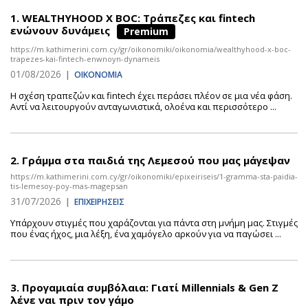
1.
WEALTHYHOOD X BOC: Τράπεζες και fintech
ενώνουν δυνάμεις
Premium
https://m.kathimerini.com.cy/gr/oikonomiki/oikonomia/wealthyhood-x-boc-
trapezes-kai-fintech-enwnoyn-dynameis
01/08/2026
|
ΟΙΚΟΝΟΜΙΑ
Η σχέση τραπεζών και fintech έχει περάσει πλέον σε μια νέα φάση.
Αντί να λειτουργούν ανταγωνιστικά, ολοένα και περισσότερο ...
2.
Γράμμα στα παιδιά της Λεμεσού που μας μάγεψαν
https://m.kathimerini.com.cy/gr/oikonomiki/epixeiriseis/1-gramma-sta-paidia-
tis-lemesoy-poy-mas-magepsan
31/07/2026
|
ΕΠΙΧΕΙΡΗΣΕΙΣ
Υπάρχουν στιγμές που χαράζονται για πάντα στη μνήμη μας. Στιγμές
που ένας ήχος, μια λέξη, ένα χαμόγελο αρκούν για να παγώσει ...
3.
Προγαμιαία συμβόλαια: Γιατί Millennials & Gen Z
λένε ναι πριν τον γάμο