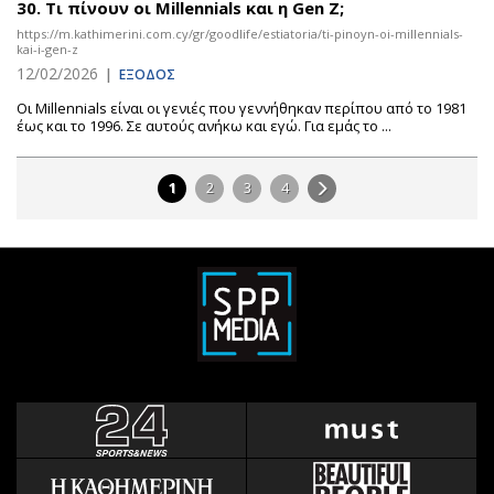
30.
Τι πίνουν οι Millennials και η Gen Z;
https://m.kathimerini.com.cy/gr/goodlife/estiatoria/ti-pinoyn-oi-millennials-
kai-i-gen-z
12/02/2026
|
ΕΞΟΔΟΣ
Οι Millennials είναι οι γενιές που γεννήθηκαν περίπου από το 1981
έως και το 1996. Σε αυτούς ανήκω και εγώ. Για εμάς το ...
1
2
3
4