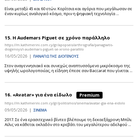
Είναι μεταξύ 45 και 60 ετών. Κορίτσια και αγόρια που μεγάλωσαν σε
έναν κυρίως αναλογικό κόσμο, πριν η ψηφιακή τεχνολογία ...
15.
Η Audemars Piguet σε χρόνο παράλληλο
https://m.kathimerini.com.cy/gr/apopseis/arthrografia/panagiwtis-
diogenoys/i-audemars-piguet-se-xrono-parallilo
16/05/2026
|
ΠΑΝΑΓΙΩΤΗΣ ΔΙΟΓΕΝΟΥΣ
Στον αναγεννησιακό και συνεχώς αναπτυσσόμενο μικρόκοσμο της
υψηλής ωρολογοποιίας, η είδηση έπεσε σαν Baccarat που γίνεται ...
16.
«Avatar» για ένα είδωλο
Premium
https://m.kathimerini.com.cy/gr/politismos/sinema/avatar-gia-ena-eidolo
09/05/2026
|
ΣΙΝΕΜΑ
2017. Σε ένα ερασιτεχνικό βίντεο βλέπουμε τη δεκαεξάχρονη Μπίλι
Αϊλις να κάθεται οκλαδόν στο κρεβάτι του μεγαλύτερου αδελφού ...