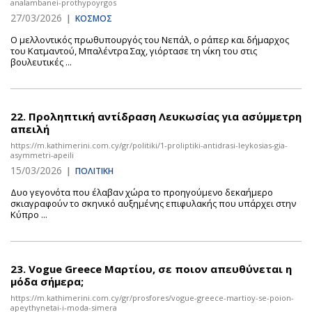
analambanei-prothypoyrgos
27/03/2026
|
ΚΟΣΜΟΣ
Ο μελλοντικός πρωθυπουργός του Νεπάλ, ο ράπερ και δήμαρχος
του Κατμαντού, Μπαλέντρα Σαχ, γιόρτασε τη νίκη του στις
βουλευτικές ...
22.
Προληπτική αντίδραση Λευκωσίας για ασύμμετρη
απειλή
https://m.kathimerini.com.cy/gr/politiki/1-proliptiki-antidrasi-leykosias-gia-
asymmetri-apeili
15/03/2026
|
ΠΟΛΙΤΙΚΗ
Δυο γεγονότα που έλαβαν χώρα το προηγούμενο δεκαήμερο
σκιαγραφούν το σκηνικό αυξημένης επιφυλακής που υπάρχει στην
Κύπρο ...
23.
Vogue Greece Μαρτίου, σε ποιον απευθύνεται η
μόδα σήμερα;
https://m.kathimerini.com.cy/gr/prosfores/vogue-greece-martioy-se-poion-
apeythynetai-i-moda-simera