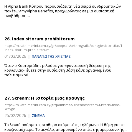
Η Alpha Bank Κύπρου παρουσιάζει τη νέα σειρά συνδρομητικών
πακέτων myAlpha Benefits, προχωρώντας σε μια ουσιαστική
αναβάθμιση ...
26.
Index sitorum prohibitorum
https://m.kathimerini.com.cy/gr/apopseis/arthrografia/panagiwtis-xristias/1-
index-sitorum-prohibitorum
01/03/2026
|
ΠΑΝΑΓΙΩΤΗΣ ΧΡΙΣΤΙΑΣ
Όταν ο Καστοριάδης μιλούσε για «φαντασιακή θέσμιση της
κοινωνίας», έθετε στην ουσία στη βάση κάθε οργανωμένου
πολιτισμικού ...
27.
Scream: Η ιστορία μιας κραυγής
https://m.kathimerini.com.cy/gr/politismos/sinema/scream-i-istoria-mias-
kraygis
25/02/2026
|
ΣΙΝΕΜΑ
Το λευκό ασύρματο, σταθερό ακόμα τότε, τηλέφωνο. Η θήκη για τα
κουζινομάχαιρα. Το μεγάλο, απομονωμένο σπίτι της αμερικανικής ...