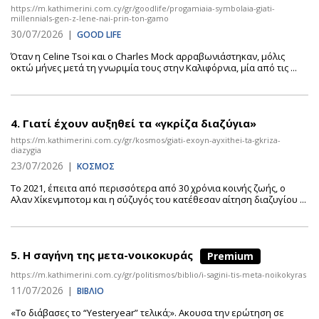
https://m.kathimerini.com.cy/gr/goodlife/progamiaia-symbolaia-giati-
millennials-gen-z-lene-nai-prin-ton-gamo
30/07/2026
|
GOOD LIFE
Όταν η Celine Tsoi και ο Charles Mock αρραβωνιάστηκαν, μόλις
οκτώ μήνες μετά τη γνωριμία τους στην Καλιφόρνια, μία από τις ...
4.
Γιατί έχουν αυξηθεί τα «γκρίζα διαζύγια»
https://m.kathimerini.com.cy/gr/kosmos/giati-exoyn-ayxithei-ta-gkriza-
diazygia
23/07/2026
|
ΚΟΣΜΟΣ
Tο 2021, έπειτα από περισσότερα από 30 χρόνια κοινής ζωής, ο
Αλαν Χίκενμποτομ και η σύζυγός του κατέθεσαν αίτηση διαζυγίου ...
5.
Η σαγήνη της μετα-νοικοκυράς
Premium
https://m.kathimerini.com.cy/gr/politismos/biblio/i-sagini-tis-meta-noikokyras
11/07/2026
|
ΒΙΒΛΙΟ
«Το διάβασες το “Yesteryear” τελικά;». Ακουσα την ερώτηση σε