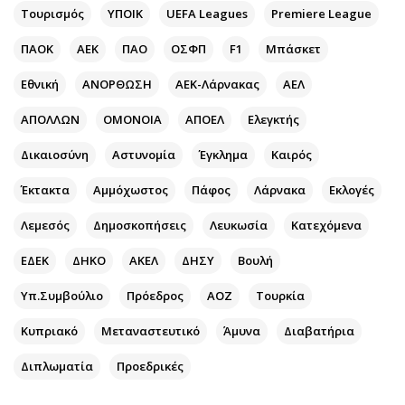
Περιβάλλον
Ταξίδια
Τουρισμός
ΥΠΟΙΚ
UEFA Leagues
Premiere League
Ελλάδα
Συνταγές
ΠΑΟΚ
ΑΕΚ
ΠΑΟ
ΟΣΦΠ
F1
Μπάσκετ
Κόσμος
Έξοδος
Παράξενα
Media
Εθνική
ΑΝΟΡΘΩΣΗ
ΑΕΚ-Λάρνακας
ΑΕΛ
Πολιτισμός
Εκπομπές
ΑΠΟΛΛΩΝ
ΟΜΟΝΟΙΑ
ΑΠΟΕΛ
Ελεγκτής
Σινεμά
Wine routes
Δικαιοσύνη
Αστυνομία
Έγκλημα
Καιρός
Θέατρο-Χορός
Podcasts
Μουσική
Uncut
Έκτακτα
Αμμόχωστος
Πάφος
Λάρνακα
Εκλογές
Εικαστικά
Προσφορές
Λεμεσός
Δημοσκοπήσεις
Λευκωσία
Κατεχόμενα
Βιβλίο
Προσωπικότητες στην ''Κ''
ΕΔΕΚ
ΔΗΚΟ
ΑΚΕΛ
ΔΗΣΥ
Βουλή
Χειρόγραφα
Επιστολές
Υπ.Συμβούλιο
Πρόεδρος
ΑΟΖ
Τουρκία
Κυπριακό
Μεταναστευτικό
Άμυνα
Διαβατήρια
Διπλωματία
Προεδρικές