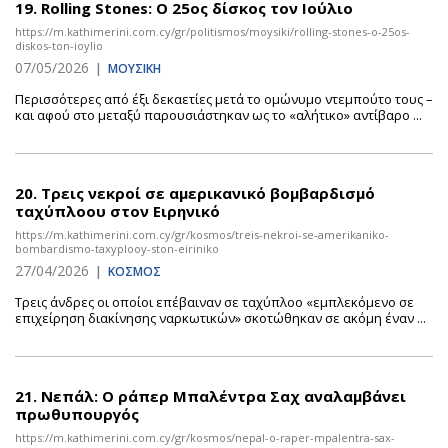
19.
Rolling Stones: Ο 25ος δίσκος τον Ιούλιο
https://m.kathimerini.com.cy/gr/politismos/moysiki/rolling-stones-o-25os-
diskos-ton-ioylio
07/05/2026
|
ΜΟΥΣΙΚΗ
Περισσότερες από έξι δεκαετίες μετά το ομώνυμο ντεμπούτο τους –
και αφού στο μεταξύ παρουσιάστηκαν ως το «αλήτικο» αντίβαρο ...
20.
Τρεις νεκροί σε αμερικανικό βομβαρδισμό
ταχύπλοου στον Ειρηνικό
https://m.kathimerini.com.cy/gr/kosmos/treis-nekroi-se-amerikaniko-
bombardismo-taxyplooy-ston-eiriniko
27/04/2026
|
ΚΟΣΜΟΣ
Τρεις άνδρες οι οποίοι επέβαιναν σε ταχύπλοο «εμπλεκόμενο σε
επιχείρηση διακίνησης ναρκωτικών» σκοτώθηκαν σε ακόμη έναν ...
21.
Νεπάλ: O ράπερ Μπαλέντρα Σαχ αναλαμβάνει
πρωθυπουργός
https://m.kathimerini.com.cy/gr/kosmos/nepal-o-raper-mpalentra-sax-