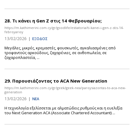
28.
Τι κάνει η Gen Z στις 14 Φεβρουαρίου;
https://m.kathimerini.com.cy/gr/goodlife/estiatoria/ti-kanei-i-gen-z-stis-14-
febroyarioy
13/02/2026
|
ΕΞΟΔΟΣ
Μεγάλες, μικρές, κρεμαστές, φουσκωτές, αγκαλιασμένες από
τροφαντούς αρκούδους, ζαχαρένιες, σε ανθοπωλεία, σε
ζαχαροπλαστεία, ...
29.
Παρουσιάζοντας το ACA New Generation
https://m.kathimerini.com.cy/gr/geek/geek-nea/paroysiazontas-to-aca-new-
generation
13/02/2026
|
ΝΕΑ
Η τεχνολογία εξελίσσεται με αλματώδεις ρυθμούς και η ευελιξία
του Next Generation ACA (Associate Chartered Accountant) ...