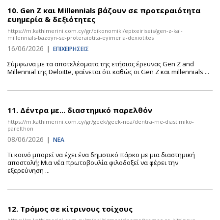
10.
Gen Z και Millennials βάζουν σε προτεραιότητα
ευημερία & δεξιότητες
https://m.kathimerini.com.cy/gr/oikonomiki/epixeiriseis/gen-z-kai-
millennials-bazoyn-se-proteraiotita-eyimeria-dexiotites
16/06/2026
|
ΕΠΙΧΕΙΡΗΣΕΙΣ
Σύμφωνα με τα αποτελέσματα της ετήσιας έρευνας Gen Z and
Millennial της Deloitte, φαίνεται ότι καθώς οι Gen Z και millennials ...
11.
Δέντρα με... διαστημικό παρελθόν
https://m.kathimerini.com.cy/gr/geek/geek-nea/dentra-me-diastimiko-
parelthon
08/06/2026
|
ΝΕΑ
Τι κοινό μπορεί να έχει ένα δημοτικό πάρκο με μια διαστημική
αποστολή; Μια νέα πρωτοβουλία φιλοδοξεί να φέρει την
εξερεύνηση ...
12.
Τρόμος σε κίτρινους τοίχους