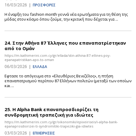
16/03/2026
|
ΠΡΟΣΦΟΡΕΣ
Η έναρξη του fashion month γεννά νέα ερωτήματα για τη θέση της
μόδας στον κόσμο όπου ζούμε, την κριτική που δέχεται για ...
24.
Στην Αθήνα 87 Έλληνες που επαναπατρίστηκαν
από το Ομάν
https://m.kathimerini.com.cy/gr/ellada/stin-athina-87-ellines-poy-
epanapatristikan-apo-to-oman
06/03/2026
|
ΕΛΛΑΔΑ
Εφτασε το απόγευμα στο «Ελευθέριος Βενιζέλος», η πτήση
επαναπατρισμού περίπου 87 Ελλήνων πολιτών (μεταξύ των οποίων
κaι ...
25.
Η Alpha Bank επαναπροσδιορίζει τη
συνδρομητική τραπεζική για ιδιώτες
https://m.kathimerini.com.cy/gr/oikonomiki/epixeiriseis/i-alpha-bank-
epanaprosdiorizei-ti-syndromitiki-trapeziki-gia-idiwtes
03/03/2026
|
ΕΠΙΧΕΙΡΗΣΕΙΣ