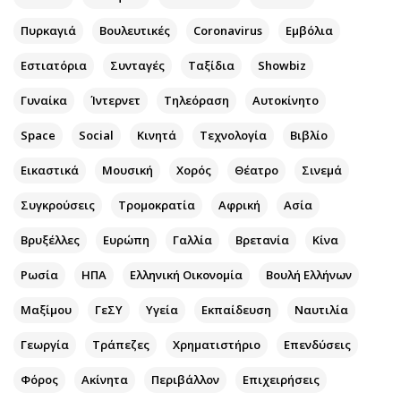
Αθλητισμός
Geek
Πυρκαγιά
Βουλευτικές
Coronavirus
Εμβόλια
Κύπρος
Νέα
Εστιατόρια
Συνταγές
Ταξίδια
Showbiz
Ελλάδα
Κινητά-tablets
Διεθνή
Social
Γυναίκα
Ίντερνετ
Τηλεόραση
Αυτοκίνητο
Κληρώσεις Allwyn
Αυτοκίνηση
Space
Social
Κινητά
Τεχνολογία
Βιβλίο
Οικονομική
Αφιερώματα
Εικαστικά
Μουσική
Χορός
Θέατρο
Σινεμά
Οικονομία
Πολιτική
Real Estate
Οικονομία
Συγκρούσεις
Τρομοκρατία
Αφρική
Ασία
Επιχειρήσεις
Γενικά
Βρυξέλλες
Ευρώπη
Γαλλία
Βρετανία
Κίνα
Αγορές
Αναδρομές
Ρωσία
ΗΠΑ
Ελληνική Οικονομία
Βουλή Ελλήνων
Money Review
Πρόσωπα
AstroBank Properties
Περιβάλλον
Μαξίμου
ΓεΣΥ
Υγεία
Εκπαίδευση
Ναυτιλία
Trends
Good Life
Γεωργία
Τράπεζες
Χρηματιστήριο
Επενδύσεις
Ενέργεια
Γυναίκα
Φόρος
Ναυτιλία
Ακίνητα
Περιβάλλον
Showbiz
Επιχειρήσεις