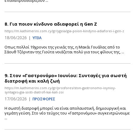
επαναπροσδιορίζουν ...
8.
Για ποιον κίνδυνο αδιαφορεί η Gen Z
https://m.kathimerini.com.cy/gr/ygeia/gia-poion-kindyno-adiaforei-i-gen-z
18/06/2026
|
ΥΓΕΙΑ
Οπως πολλοί 19χρονοι της γενιάς της, η Μακάι Γουάλας από το
Σάουθ Τζόρνταν της Γιούτα νοιάζεται πολύ για τους φίλους της, ...
9.
Στον «Γαστρονόμο» Ιουνίου: Συνταγές για σωστή
διατροφή και καλή ζωή
https://m.kathimerini.com.cy/gr/prosfores/ston-gastronomo-ioynioy-
syntages-gia-sosti-diatrofi-kai-kali-zoi
17/06/2026
|
ΠΡΟΣΦΟΡΕΣ
Η σωστή διατροφή μπορεί να είναι απολαυστική, δημιουργική και
γεμάτη γεύση. Στο νέο τεύχος του «Γαστρονόμου» συγκεντρώνουμε
...