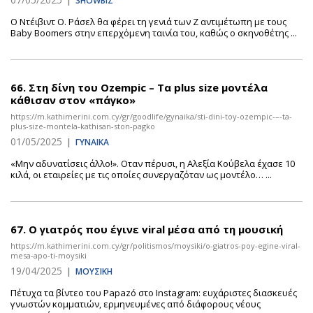
|
SHOWBIZ
Ο Ντέιβιντ Ο. Ράσελ θα φέρει τη γενιά των Z αντιμέτωπη με τους
Baby Boomers στην επερχόμενη ταινία του, καθώς ο σκηνοθέτης ...
66.
Στη δίνη του Ozempic – Τα plus size μοντέλα
κάθισαν στον «πάγκο»
https://m.kathimerini.com.cy/gr/goodlife/gynaika/sti-dini-toy-ozempic-–-ta-
plus-size-montela-kathisan-ston-pagko
01/05/2025
|
ΓΥΝΑΙΚΑ
«Μην αδυνατίσεις άλλο!». Οταν πέρυσι, η Αλεξία Κούβελα έχασε 10
κιλά, οι εταιρείες με τις οποίες συνεργαζόταν ως μοντέλο… ...
67.
Ο γιατρός που έγινε viral μέσα από τη μουσική
https://m.kathimerini.com.cy/gr/politismos/moysiki/o-giatros-poy-egine-viral-
mesa-apo-ti-moysiki
19/04/2025
|
ΜΟΥΣΙΚΗ
Πέτυχα τα βίντεο του Papazó στο Instagram: ευχάριστες διασκευές
γνωστών κομματιών, ερμηνευμένες από διάφορους νέους