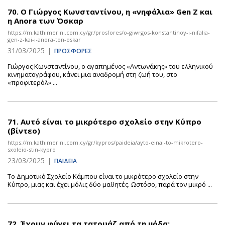
70.
Ο Γιώργος Κωνσταντίνου, η «νηφάλια» Gen Z και
η Anora των Όσκαρ
https://m.kathimerini.com.cy/gr/prosfores/o-giwrgos-konstantinoy-i-nifalia-
gen-z-kai-i-anora-ton-oskar
31/03/2025
|
ΠΡΟΣΦΟΡΕΣ
Γιώργος Κωνσταντίνου, ο αγαπημένος «Αντωνάκης» του ελληνικού
κινηματογράφου, κάνει μια αναδρομή στη ζωή του, στο
«προφιτερόλ» ...
71.
Αυτό είναι το μικρότερο σχολείο στην Κύπρο
(βίντεο)
https://m.kathimerini.com.cy/gr/kypros/paideia/ayto-einai-to-mikrotero-
sxoleio-stin-kypro
23/03/2025
|
ΠΑΙΔΕΙΑ
Το Δημοτικό Σχολείο Κάμπου είναι το μικρότερο σχολείο στην
Κύπρο, μιας και έχει μόλις δύο μαθητές. Ωστόσο, παρά τον μικρό ...
72.
Έχουν φύγει τα τατουάζ από τη μόδα;