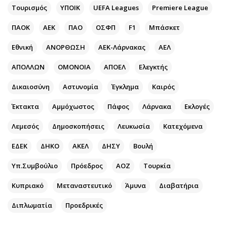
Περιβάλλον
Ταξίδια
Τουρισμός
ΥΠΟΙΚ
UEFA Leagues
Premiere League
Ελλάδα
Συνταγές
ΠΑΟΚ
ΑΕΚ
ΠΑΟ
ΟΣΦΠ
F1
Μπάσκετ
Κόσμος
Έξοδος
Παράξενα
Media
Εθνική
ΑΝΟΡΘΩΣΗ
ΑΕΚ-Λάρνακας
ΑΕΛ
Πολιτισμός
Εκπομπές
ΑΠΟΛΛΩΝ
ΟΜΟΝΟΙΑ
ΑΠΟΕΛ
Ελεγκτής
Σινεμά
Wine routes
Δικαιοσύνη
Αστυνομία
Έγκλημα
Καιρός
Θέατρο-Χορός
Podcasts
Μουσική
Uncut
Έκτακτα
Αμμόχωστος
Πάφος
Λάρνακα
Εκλογές
Εικαστικά
Προσφορές
Λεμεσός
Δημοσκοπήσεις
Λευκωσία
Κατεχόμενα
Βιβλίο
Προσωπικότητες στην ''Κ''
ΕΔΕΚ
ΔΗΚΟ
ΑΚΕΛ
ΔΗΣΥ
Βουλή
Χειρόγραφα
Επιστολές
Υπ.Συμβούλιο
Πρόεδρος
ΑΟΖ
Τουρκία
Κυπριακό
Μεταναστευτικό
Άμυνα
Διαβατήρια
Διπλωματία
Προεδρικές