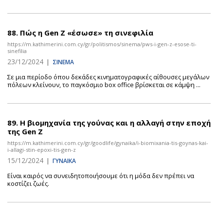
88.
Πώς η Gen Z «έσωσε» τη σινεφιλία
https://m.kathimerini.com.cy/gr/politismos/sinema/pws-i-gen-z-esose-ti-
sinefilia
23/12/2024
|
ΣΙΝΕΜΑ
Σε μια περίοδο όπου δεκάδες κινηματογραφικές αίθουσες μεγάλων
πόλεων κλείνουν, το παγκόσμιο box office βρίσκεται σε κάμψη ...
89.
Η βιομηχανία της γούνας και η αλλαγή στην εποχή
της Gen Z
https://m.kathimerini.com.cy/gr/goodlife/gynaika/i-biomixania-tis-goynas-kai-
i-allagi-stin-epoxi-tis-gen-z
15/12/2024
|
ΓΥΝΑΙΚΑ
Είναι καιρός να συνειδητοποιήσουμε ότι η μόδα δεν πρέπει να
κοστίζει ζωές.