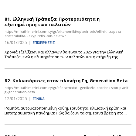
81.
Ελληνική Τράπεζα: Προτεραιότητα η
εξυπηρέτηση των πελατών
https://m.kathimerini.com.cy/gr/oikonomiki/epixeiriseis/elliniki-trapeza-
proteraiotita-i-exypiretisi-ton-pelatwn
16/01/2025
|
ΕΠΙΧΕΙΡΗΣΕΙΣ
Χρονιά εξελίξεων και αλλαγών θα είναι το 2025 για την Ελληνική
Τράπεζα, ενώ η εξυπηρέτηση των πελατών και η στήριξη της ...
82.
Καλωσόρισες στον πλανήτη Γη, Generation Beta
https://m.kathimerini.com.cy/gr/afierwmata/1-genika/kalosorises-ston-planiti-
gi-generation-beta
12/01/2025
|
ΓΕΝΙΚΑ
Ρομπότ, αυτοματοποιημένη καθημερινότητα, κλιματική κρίση και
μετατραυματική πανδημία: Πώς θα ζουν τα σημερινά βρέφη στο ...