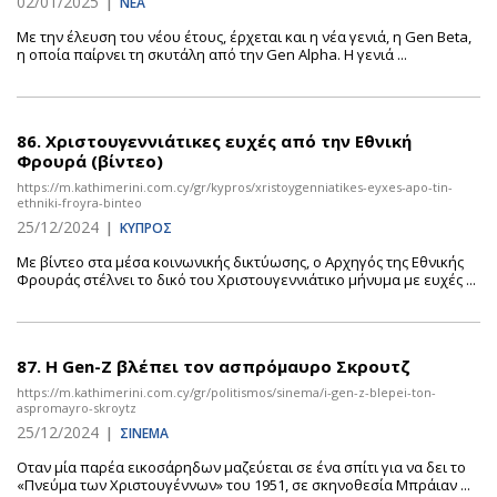
02/01/2025
|
ΝΕΑ
Με την έλευση του νέου έτους, έρχεται και η νέα γενιά, η Gen Beta,
η οποία παίρνει τη σκυτάλη από την Gen Alpha. Η γενιά ...
86.
Χριστουγεννιάτικες ευχές από την Εθνική
Φρουρά (βίντεο)
https://m.kathimerini.com.cy/gr/kypros/xristoygenniatikes-eyxes-apo-tin-
ethniki-froyra-binteo
25/12/2024
|
ΚΥΠΡΟΣ
Με βίντεο στα μέσα κοινωνικής δικτύωσης, ο Αρχηγός της Εθνικής
Φρουράς στέλνει το δικό του Χριστουγεννιάτικο μήνυμα με ευχές ...
87.
Η Gen-Z βλέπει τον ασπρόμαυρο Σκρουτζ
https://m.kathimerini.com.cy/gr/politismos/sinema/i-gen-z-blepei-ton-
aspromayro-skroytz
25/12/2024
|
ΣΙΝΕΜΑ
Οταν μία παρέα εικοσάρηδων μαζεύεται σε ένα σπίτι για να δει το
«Πνεύμα των Χριστουγέννων» του 1951, σε σκηνοθεσία Μπράιαν ...