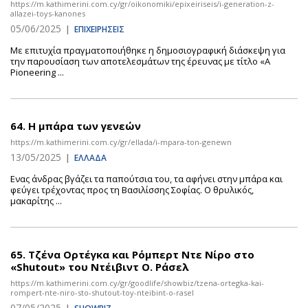
https://m.kathimerini.com.cy/gr/oikonomiki/epixeiriseis/i-generation-z-
allazei-toys-kanones
05/06/2025
|
ΕΠΙΧΕΙΡΗΣΕΙΣ
Με επιτυχία πραγματοποιήθηκε η δημοσιογραφική διάσκεψη για
την παρουσίαση των αποτελεσμάτων της έρευνας με τίτλο «A
Pioneering ...
64.
Η μπάρα των γενεών
https://m.kathimerini.com.cy/gr/ellada/i-mpara-ton-genewn
13/05/2025
|
ΕΛΛΑΔΑ
Ενας άνδρας βγάζει τα παπούτσια του, τα αφήνει στην μπάρα και
φεύγει τρέχοντας προς τη Βασιλίσσης Σοφίας. Ο θρυλικός,
μακαρίτης ...
65.
Τζένα Ορτέγκα και Ρόμπερτ Ντε Νίρο στο
«Shutout» του Ντέιβιντ Ο. Ράσελ
https://m.kathimerini.com.cy/gr/goodlife/showbiz/tzena-ortegka-kai-
rompert-nte-niro-sto-shutout-toy-nteibint-o-rasel
07/05/2025