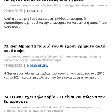
https://m.kathimerini.com.cy/gr/goodlife/exoyn-fygei-ta-tatoyaz-apo-ti-moda
22/02/2025
|
GOOD LIFE
Αυτή η ερώτηση δεν έχει σωστή ή λάθος απάντηση. Ο
οποιοσδήποτε μπορεί να την απαντήσει και να στέκει η άποψή του.
Αυτό που ...
73.
Gen Alpha: Τα παιδιά του AI έχουν χρήματα αλλά
και άποψη
https://m.kathimerini.com.cy/gr/oikonomiki/money-review/gen-alpha-ta-
paidia-toy-ai-exoyn-xrimata-alla-kai-apopsi
18/02/2025
|
MONEY REVIEW
Η Generation Alpha, τα παιδιά που γεννήθηκαν ανάμεσα στο 2010
και το 2024, είναι η μεγαλύτερη εν ζωή γενιά αυτή τη στιγμή, ...
74.
Η GenZ έχει τηλεφοβία – Τι είναι και πώς να την
ξεπεράσετε
https://m.kathimerini.com.cy/gr/oikonomiki/money-review/i-genz-exei-
tilefobia-–-ti-einai-kai-pws-na-tin-xeperasete