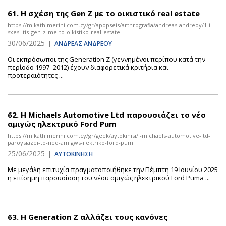
61.
Η σχέση της Gen Z με το οικιστικό real estate
https://m.kathimerini.com.cy/gr/apopseis/arthrografia/andreas-andreoy/1-i-
sxesi-tis-gen-z-me-to-oikistiko-real-estate
30/06/2025
|
ΑΝΔΡΕΑΣ ΑΝΔΡΕΟΥ
Οι εκπρόσωποι της Generation Z (γεννημένοι περίπου κατά την
περίοδο 1997–2012) έχουν διαφορετικά κριτήρια και
προτεραιότητες ...
62.
Η Michaels Automotive Ltd παρουσιάζει το νέο
αμιγώς ηλεκτρικό Ford Pum
https://m.kathimerini.com.cy/gr/geek/aytokinisi/i-michaels-automotive-ltd-
paroysiazei-to-neo-amigws-ilektriko-ford-pum
25/06/2025
|
ΑΥΤΟΚΙΝΗΣΗ
Με μεγάλη επιτυχία πραγματοποιήθηκε την Πέμπτη 19 Ιουνίου 2025
η επίσημη παρουσίαση του νέου αμιγώς ηλεκτρικού Ford Puma ...
63.
Η Generation Z αλλάζει τους κανόνες