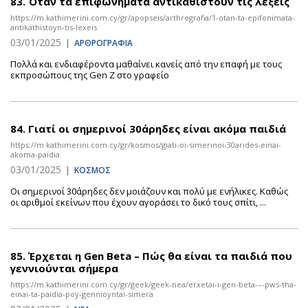
83.
Όταν τα επιφωνήματα αντικαθιστούν τις λέξεις
https://m.kathimerini.com.cy/gr/apopseis/arthrografia/1-otan-ta-epifonimata-
antikathistoyn-tis-lexeis
03/01/2025
|
ΑΡΘΡΟΓΡΑΦΙΑ
Πολλά και ενδιαφέροντα μαθαίνει κανείς από την επαφή με τους
εκπροσώπους της Gen Z στο γραφείο
84.
Γιατί οι σημερινοί 30άρηδες είναι ακόμα παιδιά
https://m.kathimerini.com.cy/gr/kosmos/giati-oi-simerinoi-30arides-einai-
akoma-paidia
03/01/2025
|
ΚΟΣΜΟΣ
Οι σημερινοί 30άρηδες δεν μοιάζουν και πολύ με ενήλικες. Καθώς
οι αριθμοί εκείνων που έχουν αγοράσει το δικό τους σπίτι, ...
85.
Έρχεται η Gen Beta – Πώς θα είναι τα παιδιά που
γεννιούνται σήμερα
https://m.kathimerini.com.cy/gr/geek/geek-nea/erxetai-i-gen-beta-–-pws-tha-
einai-ta-paidia-poy-gennioyntai-simera