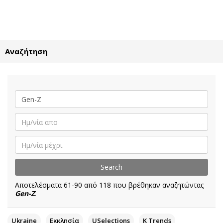
ΕΓΓΡΑΦΗ
ΕΙΣΟΔΟΣ
Αναζήτηση
ΚΑΤΗΓΟΡΙΕΣ
ΣΥΝΔΕΣΗ
Κύπρος
Απόψεις
Παιδεία
Αρθρογραφία
Υγεία
The Hill
Πολιτική
Υγεία
Βουλευτικές 2026
Αγγελίες
Εκλογές 2024
Ενοικιάζονται
Αποτελέσματα 61-90 από 118 που βρέθηκαν αναζητώντας
Προεδρικές 2023
Πωλούνται
Gen-Z
.
Δημοσκοπήσεις
Ζητούν εργασία
Διπλωματία
Θέσεις εργασίας
Ukraine
Εκκλησία
USelections
K Τrends