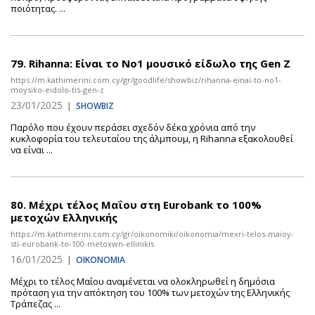
ποιότητας. ...
79.
Rihanna: Είναι το Νο1 μουσικό είδωλο της Gen Z
https://m.kathimerini.com.cy/gr/goodlife/showbiz/rihanna-einai-to-no1-
moysiko-eidolo-tis-gen-z
23/01/2025
|
SHOWBIZ
Παρόλο που έχουν περάσει σχεδόν δέκα χρόνια από την
κυκλοφορία του τελευταίου της άλμπουμ, η Rihanna εξακολουθεί
να είναι ...
80.
Μέχρι τέλος Μαΐου στη Eurobank το 100%
μετοχών Ελληνικής
https://m.kathimerini.com.cy/gr/oikonomiki/oikonomia/mexri-telos-maioy-
sti-eurobank-to-100-metoxwn-ellinikis
16/01/2025
|
ΟΙΚΟΝΟΜΙΑ
Μέχρι το τέλος Μαΐου αναμένεται να ολοκληρωθεί η δημόσια
πρόταση για την απόκτηση του 100% των μετοχών της Ελληνικής
Τράπεζας ...