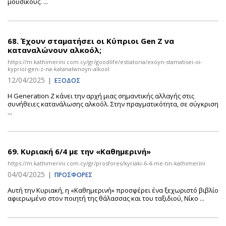
μουσικούς. ...
68.
Έχουν σταματήσει οι Κύπριοι Gen Z να
καταναλώνουν αλκοόλ;
https://m.kathimerini.com.cy/gr/goodlife/estiatoria/exoyn-stamatisei-oi-
kyprioi-gen-z-na-katanalwnoyn-alkool
12/04/2025
|
ΕΞΟΔΟΣ
Η Generation Z κάνει την αρχή μιας σημαντικής αλλαγής στις
συνήθειες κατανάλωσης αλκοόλ. Στην πραγματικότητα, σε σύγκριση
...
69.
Κυριακή 6/4 με την «Καθημερινή»
https://m.kathimerini.com.cy/gr/prosfores/kyriaki-6-4-me-tin-kathimerini
04/04/2025
|
ΠΡΟΣΦΟΡΕΣ
Αυτή την Κυριακή, η «Καθημερινή» προσφέρει ένα ξεχωριστό βιβλίο
αφιερωμένο στον ποιητή της θάλασσας και του ταξιδιού, Νίκο ...