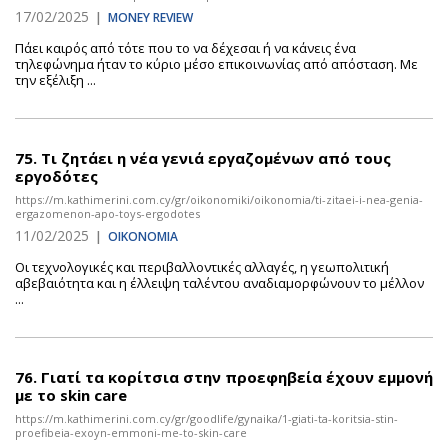
17/02/2025
|
MONEY REVIEW
Πάει καιρός από τότε που το να δέχεσαι ή να κάνεις ένα
τηλεφώνημα ήταν το κύριο μέσο επικοινωνίας από απόσταση. Με
την εξέλιξη ...
75.
Τι ζητάει η νέα γενιά εργαζομένων από τους
εργοδότες
https://m.kathimerini.com.cy/gr/oikonomiki/oikonomia/ti-zitaei-i-nea-genia-
ergazomenon-apo-toys-ergodotes
11/02/2025
|
ΟΙΚΟΝΟΜΙΑ
Οι τεχνολογικές και περιβαλλοντικές αλλαγές, η γεωπολιτική
αβεβαιότητα και η έλλειψη ταλέντου αναδιαμορφώνουν το μέλλον
...
76.
Γιατί τα κορίτσια στην προεφηβεία έχουν εμμονή
με το skin care
https://m.kathimerini.com.cy/gr/goodlife/gynaika/1-giati-ta-koritsia-stin-
proefibeia-exoyn-emmoni-me-to-skin-care