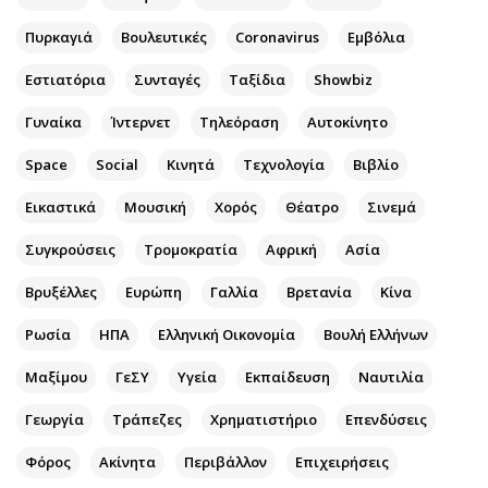
Αθλητισμός
Geek
Πυρκαγιά
Βουλευτικές
Coronavirus
Εμβόλια
Κύπρος
Νέα
Εστιατόρια
Συνταγές
Ταξίδια
Showbiz
Ελλάδα
Κινητά-tablets
Διεθνή
Social
Γυναίκα
Ίντερνετ
Τηλεόραση
Αυτοκίνητο
Κληρώσεις Allwyn
Αυτοκίνηση
Space
Social
Κινητά
Τεχνολογία
Βιβλίο
Οικονομική
Αφιερώματα
Εικαστικά
Μουσική
Χορός
Θέατρο
Σινεμά
Οικονομία
Πολιτική
Real Estate
Οικονομία
Συγκρούσεις
Τρομοκρατία
Αφρική
Ασία
Επιχειρήσεις
Γενικά
Βρυξέλλες
Ευρώπη
Γαλλία
Βρετανία
Κίνα
Αγορές
Αναδρομές
Ρωσία
ΗΠΑ
Ελληνική Οικονομία
Βουλή Ελλήνων
Money Review
Πρόσωπα
AstroBank Properties
Περιβάλλον
Μαξίμου
ΓεΣΥ
Υγεία
Εκπαίδευση
Ναυτιλία
Trends
Good Life
Γεωργία
Τράπεζες
Χρηματιστήριο
Επενδύσεις
Ενέργεια
Γυναίκα
Φόρος
Ναυτιλία
Ακίνητα
Περιβάλλον
Showbiz
Επιχειρήσεις