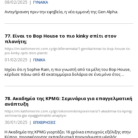
08/02/2025
|
ΓΥΝΑΙΚΑ
Αντιγήρανση πριν την εφηβεία, η νέα εμμονή της Gen Alpha.
77.
Είναι το Bop House το πιο kinky σπίτι στον
πλανήτη;
https://m.kathimerini.com.cy/gr/afierwmata/1-genika/einai-to-bop-house-to-
pio-kinky-spiti-ston-planiti
01/02/2025
|
ΓΕΝΙΚΑ
Ισχύει ότι η Sophie Rain, η πιο γνωστή από τα μέλη του Bop House,
κέρδισε πάνω από 43 εκατομμύρια δολάρια σε ένα μόνο έτος ...
78.
Ακαδημία της KPMG: Σεμινάρια για επαγγελματική
ανάπτυξη
https://m.kathimerini.com.cy/gr/oikonomiki/epixeiriseis/1-akadimia-tis-kpmg-
seminaria-gia-epaggelmatiki-anaptyxi
30/01/2025
|
ΕΠΙΧΕΙΡΗΣΕΙΣ
Η Aκαδημία της KPMG γιορτάζει 16 χρόνια επιτυχούς εξέλιξης στην
Κύπρο, προσφέροντας εκπαιδευτικά προγράμματα υψηλής