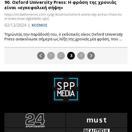
90.
Oxford University Press: Η φράση της χρονιάς
είναι «εγκεφαλική σήψη»
https://m.kathimerini.com.cy/gr/kosmos/oxford-university-press-i-frasi-tis-
xronias-einai-egkefaliki-sipsi
02/12/2024
|
ΚΟΣΜΟΣ
Τηρώντας την παράδοσή του, ο εκδοτικός οίκος Oxford University
Press ανακοίνωσε σήμερα ως λέξη της χρονιάς μία φράση, που ...
1
2
3
4