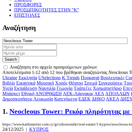
ΠΡΟΣΦΟΡΕΣ
ΠΡΟΣΩΠΙΚΟΤΗΤΕΣ ΣΤΗΝ ''Κ''
ΕΠΙΣΤΟΛΕΣ
Αναζήτηση
Αναζήτηση στο αρχείο προηγούμενων χρόνων
Αποτελέσματα 1-12 από 12 που βρέθηκαν αναζητώντας
Neocleous 
Ukraine
Εκκλησία
USelections
K Τrends
Πυρκαγιά
Βουλευτικές
Cor
Βιβλίο
Εικαστικά
Μουσική
Χορός
Θέατρο
Σινεμά
Συγκρούσεις
Τρο
Υγεία
Εκπαίδευση
Ναυτιλία
Γεωργία
Τράπεζες
Χρηματιστήριο
Επεν
Μπάσκετ
Εθνική
ΑΝΟΡΘΩΣΗ
ΑΕΚ-Λάρνακας
ΑΕΛ
ΑΠΟΛΛΩΝ
Δημοσκοπήσεις
Λευκωσία
Κατεχόμενα
ΕΔΕΚ
ΔΗΚΟ
ΑΚΕΛ
ΔΗΣ
1.
Neocleous Tower: Ρεκόρ πληρότητας με
https://www.kathimerini.com.cy/gr/oikonomiki/real-estate/1-kypros/neocleous-tow
24/12/2025
|
ΚΥΠΡΟΣ