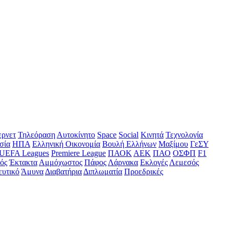
ερνετ
Τηλεόραση
Αυτοκίνητο
Space
Social
Κινητά
Τεχνολογία
σία
ΗΠΑ
Ελληνική Οικονομία
Βουλή Ελλήνων
Μαξίμου
ΓεΣΥ
UEFA Leagues
Premiere League
ΠΑΟΚ
ΑΕΚ
ΠΑΟ
ΟΣΦΠ
F1
ός
Έκτακτα
Αμμόχωστος
Πάφος
Λάρνακα
Εκλογές
Λεμεσός
ευτικό
Άμυνα
Διαβατήρια
Διπλωματία
Προεδρικές