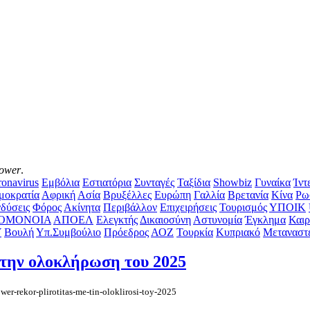
Tower
.
onavirus
Εμβόλια
Εστιατόρια
Συνταγές
Ταξίδια
Showbiz
Γυναίκα
Ίντ
μοκρατία
Αφρική
Ασία
Βρυξέλλες
Ευρώπη
Γαλλία
Βρετανία
Κίνα
Ρω
δύσεις
Φόρος
Ακίνητα
Περιβάλλον
Επιχειρήσεις
Τουρισμός
ΥΠΟΙΚ
ΟΜΟΝΟΙΑ
ΑΠΟΕΛ
Ελεγκτής
Δικαιοσύνη
Αστυνομία
Έγκλημα
Καιρ
Υ
Βουλή
Υπ.Συμβούλιο
Πρόεδρος
ΑΟΖ
Τουρκία
Κυπριακό
Μεταναστ
 την ολοκλήρωση του 2025
er-rekor-plirotitas-me-tin-oloklirosi-toy-2025