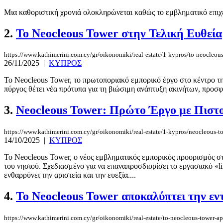
Μια καθοριστική χρονιά ολοκληρώνεται καθώς το εμβληματικό επιχει
2.
Το Neocleous Tower στην Τελική Ευθεία
https://www.kathimerini.com.cy/gr/oikonomiki/real-estate/1-kypros/to-neocleous-
26/11/2025
|
ΚΥΠΡΟΣ
Το Neocleous Tower, το πρωτοποριακό εμπορικό έργο στο κέντρο τη
πύργος θέτει νέα πρότυπα για τη βιώσιμη ανάπτυξη ακινήτων, προσ
3.
Neocleous Tower: Πρώτο Έργο με Πισ
https://www.kathimerini.com.cy/gr/oikonomiki/real-estate/1-kypros/neocleous-to
14/10/2025
|
ΚΥΠΡΟΣ
Το Neocleous Tower, ο νέος εμβληματικός εμπορικός προορισμός στη
του νησιού. Σχεδιασμένο για να επαναπροσδιορίσει το εργασιακό «l
ενθαρρύνει την αριστεία και την ευεξία....
4.
Το Neocleous Tower αποκαλύπτει την ε
https://www.kathimerini.com.cy/gr/oikonomiki/real-estate/to-neocleous-tower-ap