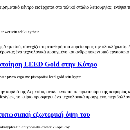
ρηματικό κέντρο εισέρχεται στο τελικό στάδιο λειτουργίας, ενόψει τ
tower-stin-teliki-eytheia
ς Λεμεσού, συνεχίζει τη σταθερή του πορεία προς την ολοκλήρωση. Α
φέροντας ένα τεχνολογικά προηγμένο και ανθρωποκεντρικό εργασιακό 
τοποίηση LEED Gold στην Κύπρο
wer-prwto-ergo-me-pistopoiisi-leed-gold-stin-kypro
ν καρδιά της Λεμεσού, αναδεικνύεται σε πρωτοπόρο της αειφορίας κα
ifestyle», το κτίριο προσφέρει ένα τεχνολογικά προηγμένο, περιβαλλ
ντυπωσιακή εξωτερική όψη του
okalyptei-tin-entyposiaki-exoteriki-opsi-toy