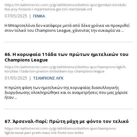
https://m.kathimerini.com.cy/gr/athlitismos/diethni-spor/genika/i-kombiki-
fasi-poy-fonazei-i-mpartselona-gia-ton-martsiniak-vid
07/05/2025
|
ΓΕΝΙΚΑ
Η Μπαρτσελόνα δεν κατάφερε μετά από δέκα χρόνια να προκριθεί
στον τελικό του Champions League, χάνοντας την ευκαιρία να ...
66.
H κορυφαία 11άδα των πρώτων ημιτελικών του
Champions League
https://m.kathimerini.com.cy/gr/athlitismos/diethni-spor/tsampions-ligk/h-
koryfaia-11ada-ton-prwton-imitelikwn-toy-champions-league
01/05/2025
|
ΤΣΑΜΠΙΟΝΣ ΛΙΓΚ
Η πρώτη φάση των ημιτελικών της κορυφαίας διασυλλογικής
διοργάνωσης ολοκληρώθηκε και οι αναμετρήσεις που μας χάρισε
ήταν ...
67.
Άρσεναλ-Παρί: Πρώτη μάχη με φόντο τον τελικό
https://m.kathimerini.com.cy/gr/athlitismos/diethni-spor/tsampions-
ligk/arsenal-pari-prwti-maxi-me-fonto-ton-teliko