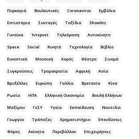
Αθλητισμός
Geek
Πυρκαγιά
Βουλευτικές
Coronavirus
Εμβόλια
Κύπρος
Νέα
Εστιατόρια
Συνταγές
Ταξίδια
Showbiz
Ελλάδα
Κινητά-tablets
Διεθνή
Social
Γυναίκα
Ίντερνετ
Τηλεόραση
Αυτοκίνητο
Κληρώσεις Allwyn
Αυτοκίνηση
Space
Social
Κινητά
Τεχνολογία
Βιβλίο
Οικονομική
Αφιερώματα
Εικαστικά
Μουσική
Χορός
Θέατρο
Σινεμά
Οικονομία
Πολιτική
Real Estate
Οικονομία
Συγκρούσεις
Τρομοκρατία
Αφρική
Ασία
Επιχειρήσεις
Γενικά
Βρυξέλλες
Ευρώπη
Γαλλία
Βρετανία
Κίνα
Αγορές
Αναδρομές
Ρωσία
ΗΠΑ
Ελληνική Οικονομία
Βουλή Ελλήνων
Money Review
Πρόσωπα
AstroBank Properties
Περιβάλλον
Μαξίμου
ΓεΣΥ
Υγεία
Εκπαίδευση
Ναυτιλία
Trends
Good Life
Γεωργία
Τράπεζες
Χρηματιστήριο
Επενδύσεις
Ενέργεια
Γυναίκα
Φόρος
Ναυτιλία
Ακίνητα
Περιβάλλον
Showbiz
Επιχειρήσεις