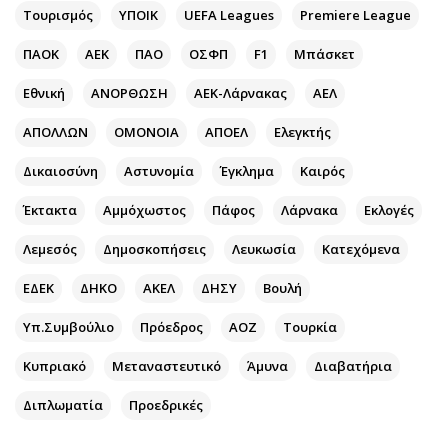
Περιβάλλον
Ταξίδια
Τουρισμός
ΥΠΟΙΚ
UEFA Leagues
Premiere League
Ελλάδα
Συνταγές
ΠΑΟΚ
ΑΕΚ
ΠΑΟ
ΟΣΦΠ
F1
Μπάσκετ
Κόσμος
Έξοδος
Παράξενα
Media
Εθνική
ΑΝΟΡΘΩΣΗ
ΑΕΚ-Λάρνακας
ΑΕΛ
Πολιτισμός
Εκπομπές
ΑΠΟΛΛΩΝ
ΟΜΟΝΟΙΑ
ΑΠΟΕΛ
Ελεγκτής
Σινεμά
Wine routes
Δικαιοσύνη
Αστυνομία
Έγκλημα
Καιρός
Θέατρο-Χορός
Podcasts
Μουσική
Uncut
Έκτακτα
Αμμόχωστος
Πάφος
Λάρνακα
Εκλογές
Εικαστικά
Προσφορές
Λεμεσός
Δημοσκοπήσεις
Λευκωσία
Κατεχόμενα
Βιβλίο
Προσωπικότητες στην ''Κ''
ΕΔΕΚ
ΔΗΚΟ
ΑΚΕΛ
ΔΗΣΥ
Βουλή
Χειρόγραφα
Επιστολές
Υπ.Συμβούλιο
Πρόεδρος
ΑΟΖ
Τουρκία
Κυπριακό
Μεταναστευτικό
Άμυνα
Διαβατήρια
Διπλωματία
Προεδρικές