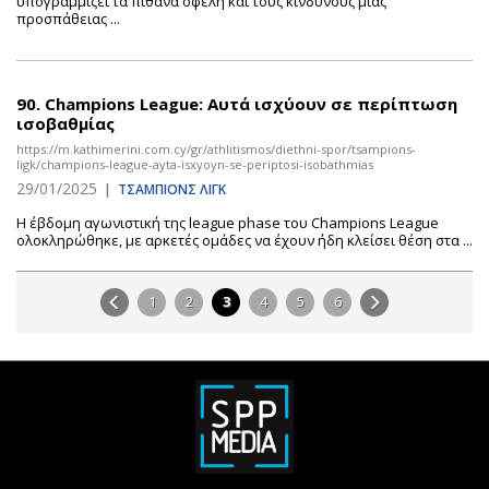
υπογραμμίζει τα πιθανά οφέλη και τους κινδύνους μιας
προσπάθειας ...
90.
Champions League: Αυτά ισχύουν σε περίπτωση
ισοβαθμίας
https://m.kathimerini.com.cy/gr/athlitismos/diethni-spor/tsampions-
ligk/champions-league-ayta-isxyoyn-se-periptosi-isobathmias
29/01/2025
|
ΤΣΑΜΠΙΟΝΣ ΛΙΓΚ
Η έβδομη αγωνιστική της league phase του Champions League
ολοκληρώθηκε, με αρκετές ομάδες να έχουν ήδη κλείσει θέση στα ...
1
2
3
4
5
6