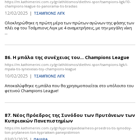
https://m.kathimerini.com.cy/gr/athlitismos/diethni-spor/tsampions-ligk/10-
champions-league-to-panorama-tis-bradias
12/02/2025
|
ΤΣΑΜΠΙΟΝΣ ΛΙΓΚ
Ολοκληρώθηκε η πρώτη μέρα των πρώτων αγώνων της φάσης των
πλέι οφ του Τσάμπιονς Λιγκ με 4 αναμετρήσεις, με την μεγάλη νίκη
...
86.
Η μπάλα της συνέχειας του... Champions League
https://m.kathimerini.com.cy/gr/athlitismos/diethni-spor/tsampions-ligk/i-
mpala-tis-synexeias-toy-champions-league
10/02/2025
|
ΤΣΑΜΠΙΟΝΣ ΛΙΓΚ
Αποκαλύφθηκε η μπάλα που θα χρησιμοποιείται στο υπόλοιπο του
φετινού Champions League!
87.
Νέος Πρόεδρος της Συνόδου των Πρυτάνεων των
Κυπριακών Πανεπιστημίων
https://m.kathimerini.com.cy/gr/kypros/paideia/neos-proedros-tis-synodoy-
ton-prytaneon-ton-kypriakwn-panepistimion
03/02/2025
|
ΠΑΙΔΕΙΑ