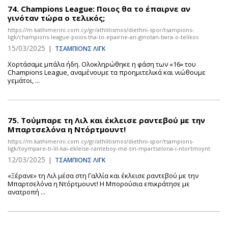
74.
Champions League: Ποιος θα το έπαιρνε αν
γινόταν τώρα ο τελικός;
https://m.kathimerini.com.cy/gr/athlitismos/diethni-spor/tsampions-
ligk/champions-league-poios-tha-to-epairne-an-ginotan-twra-o-telikos
15/03/2025
|
ΤΣΑΜΠΙΟΝΣ ΛΙΓΚ
Χορτάσαμε μπάλα ήδη. Ολοκληρώθηκε η φάση των «16» του
Champions League, αναμένουμε τα προημιτελικά και νιώθουμε
γεμάτοι, ...
75.
Τούμπαρε τη Λιλ και έκλεισε ραντεβού με την
Μπαρτσελόνα η Ντόρτμουντ!
https://m.kathimerini.com.cy/gr/athlitismos/diethni-spor/tsampions-
ligk/toympare-ti-lil-kai-ekleise-ranteboy-me-tin-mpartselona-i-ntortmoynt
12/03/2025
|
ΤΣΑΜΠΙΟΝΣ ΛΙΓΚ
«Ξέρανε» τη Λιλ μέσα στη Γαλλία και έκλεισε ραντεβού με την
Μπαρτσελόνα η Ντόρτμουντ! Η Μπορούσια επικράτησε με
ανατροπή ...