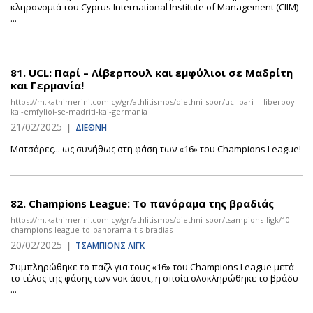
κληρονομιά του Cyprus International Institute of Management (CIIM)
...
81.
UCL: Παρί – Λίβερπουλ και εμφύλιοι σε Μαδρίτη
και Γερμανία!
https://m.kathimerini.com.cy/gr/athlitismos/diethni-spor/ucl-pari-–-liberpoyl-
kai-emfylioi-se-madriti-kai-germania
21/02/2025
|
ΔΙΕΘΝΗ
Ματσάρες... ως συνήθως στη φάση των «16» του Champions League!
82.
Champions League: Το πανόραμα της βραδιάς
https://m.kathimerini.com.cy/gr/athlitismos/diethni-spor/tsampions-ligk/10-
champions-league-to-panorama-tis-bradias
20/02/2025
|
ΤΣΑΜΠΙΟΝΣ ΛΙΓΚ
Συμπληρώθηκε το παζλ για τους «16» του Champions League μετά
το τέλος της φάσης των νοκ άουτ, η οποία ολοκληρώθηκε το βράδυ
...