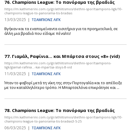
76.
Champions League: Το πανόραμα της βραδιάς
https://m.kathimerini.com.cy/gr/athlitismos/diethni-spor/tsampions-ligk/10-
champions-league-to-panorama-tis-bradias
13/03/2025
|
ΤΣΑΜΠΙΟΝΣ ΛΙΓΚ
Βγήκαν και τα εναπομείναντα εισιτήρια για τα προημιτελικά, σε
άλλη μια βραδιά που είδαμε πέναλτι!
77.
Γιαμάλ, Ραφίνια… και Μπάρτσα στους «8» (vid)
https://m.kathimerini.com.cy/gr/athlitismos/diethni-spor/tsampions-
ligk/giamal-rafinia…-kai-mpartsa-stoys-8-vid
11/03/2025
|
ΤΣΑΜΠΙΟΝΣ ΛΙΓΚ
Ήταν το φαβορί μετά τη νίκη της στην Πορτογαλία και το απέδειξε
με τον καταλληλότερο τρόπο. Η Μπαρτσελόνα επικράτησε και ...
78.
Champions League: Το πανόραμα της βραδιάς
https://m.kathimerini.com.cy/gr/athlitismos/diethni-spor/tsampions-ligk/10-
champions-league-to-panorama-tis-bradias3-5-25
06/03/2025
|
ΤΣΑΜΠΙΟΝΣ ΛΙΓΚ