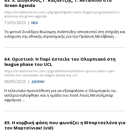
63.
Χ. Διογένους, Γ. Καζαντζής, Τ. Αντωνίου στο
Green Agenda
https://m.kathimerini.com.cy/gr/geek/geek-nea/x-diogenoys-g-kazantzis-t-
antonioy-sto-green-agenda
13/05/2025
|
ΝΕΑ
Το φετινό Συνέδριο Βιώσιμης Ανάπτυξης αποσκοπεί στη στήριξη και
ενίσχυση της εθνικής στρατηγικής για την Πράσινη Μετάβαση. ...
64.
Οριστικό: Η Παρί έστειλε τον Ολυμπιακό στη
league phase του UCL
https://m.kathimerini.com.cy/gr/athlitismos/diethni-spor/oristiko-i-pari-
esteile-ton-olympiako-sti-league-phase-toy-ucl
08/05/2025
|
ΔΙΕΘΝΗ
Η τελευταία προϋπόθεση για να εξασφαλίσει ο Ολυμπιακός τα...
αστέρια καλύφθηκε και η ομάδα του Χοσέ Λουίς Μεντιλίμπαρ
σφράγισε ...
65.
Η κομβική φάση που φωνάζει η Μπαρτσελόνα για
τον Μαρτσίνιακ! (vid)