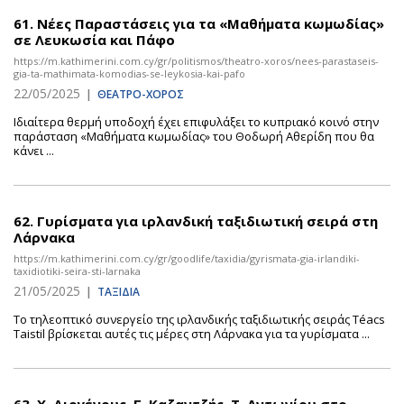
61.
Nέες Παραστάσεις για τα «Μαθήματα κωμωδίας»
σε Λευκωσία και Πάφο
https://m.kathimerini.com.cy/gr/politismos/theatro-xoros/nees-parastaseis-
gia-ta-mathimata-komodias-se-leykosia-kai-pafo
22/05/2025
|
ΘΕΑΤΡΟ-ΧΟΡΟΣ
Ιδιαίτερα θερμή υποδοχή έχει επιφυλάξει το κυπριακό κοινό στην
παράσταση «Μαθήματα κωμωδίας» του Θοδωρή Αθερίδη που θα
κάνει ...
62.
Γυρίσματα για ιρλανδική ταξιδιωτική σειρά στη
Λάρνακα
https://m.kathimerini.com.cy/gr/goodlife/taxidia/gyrismata-gia-irlandiki-
taxidiotiki-seira-sti-larnaka
21/05/2025
|
ΤΑΞΙΔΙΑ
Το τηλεοπτικό συνεργείο της ιρλανδικής ταξιδιωτικής σειράς Téacs
Taistil βρίσκεται αυτές τις μέρες στη Λάρνακα για τα γυρίσματα ...