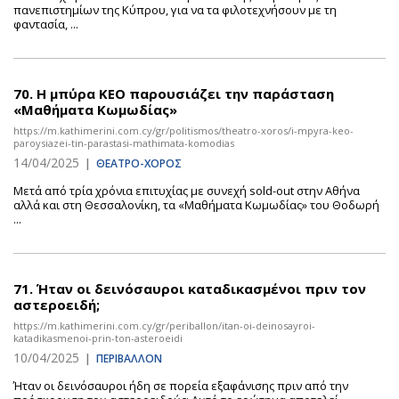
πανεπιστημίων της Κύπρου, για να τα φιλοτεχνήσουν με τη
φαντασία, ...
70.
Η μπύρα ΚΕΟ παρουσιάζει την παράσταση
«Μαθήματα Κωμωδίας»
https://m.kathimerini.com.cy/gr/politismos/theatro-xoros/i-mpyra-keo-
paroysiazei-tin-parastasi-mathimata-komodias
14/04/2025
|
ΘΕΑΤΡΟ-ΧΟΡΟΣ
Μετά από τρία χρόνια επιτυχίας με συνεχή sold-out στην Αθήνα
αλλά και στη Θεσσαλονίκη, τα «Μαθήματα Κωμωδίας» του Θοδωρή
...
71.
Ήταν οι δεινόσαυροι καταδικασμένοι πριν τον
αστεροειδή;
https://m.kathimerini.com.cy/gr/periballon/itan-oi-deinosayroi-
katadikasmenoi-prin-ton-asteroeidi
10/04/2025
|
ΠΕΡΙΒΑΛΛΟΝ
Ήταν οι δεινόσαυροι ήδη σε πορεία εξαφάνισης πριν από την