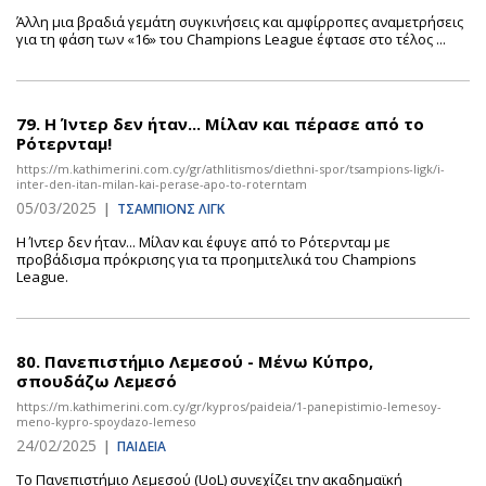
Άλλη μια βραδιά γεμάτη συγκινήσεις και αμφίρροπες αναμετρήσεις
για τη φάση των «16» του Champions League έφτασε στο τέλος ...
79.
Η Ίντερ δεν ήταν... Μίλαν και πέρασε από το
Ρότερνταμ!
https://m.kathimerini.com.cy/gr/athlitismos/diethni-spor/tsampions-ligk/i-
inter-den-itan-milan-kai-perase-apo-to-roterntam
05/03/2025
|
ΤΣΑΜΠΙΟΝΣ ΛΙΓΚ
Η Ίντερ δεν ήταν... Μίλαν και έφυγε από το Ρότερνταμ με
προβάδισμα πρόκρισης για τα προημιτελικά του Champions
League.
80.
Πανεπιστήμιο Λεμεσού - Μένω Κύπρο,
σπουδάζω Λεμεσό
https://m.kathimerini.com.cy/gr/kypros/paideia/1-panepistimio-lemesoy-
meno-kypro-spoydazo-lemeso
24/02/2025
|
ΠΑΙΔΕΙΑ
Το Πανεπιστήμιο Λεμεσού (UoL) συνεχίζει την ακαδημαϊκή