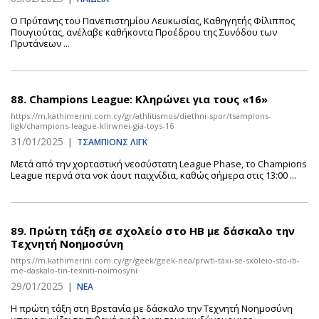
Ο Πρύτανης του Πανεπιστημίου Λευκωσίας, Καθηγητής Φίλιππος
Πουγιούτας, ανέλαβε καθήκοντα Προέδρου της Συνόδου των
Πρυτάνεων ...
88.
Champions League: Κληρώνει για τους «16»
https://m.kathimerini.com.cy/gr/athlitismos/diethni-spor/tsampions-
ligk/champions-league-klirwnei-gia-toys-16
31/01/2025
|
ΤΣΑΜΠΙΟΝΣ ΛΙΓΚ
Μετά από την χορταστική νεοσύστατη League Phase, το Champions
League περνά στα νοκ άουτ παιχνίδια, καθώς σήμερα στις 13:00 ...
89.
Πρώτη τάξη σε σχολείο στο ΗΒ με δάσκαλο την
Τεχνητή Νοημοσύνη
https://m.kathimerini.com.cy/gr/geek/geek-nea/prwti-taxi-se-sxoleio-sto-ib-
me-daskalo-tin-texniti-noimosyni
29/01/2025
|
ΝΕΑ
Η πρώτη τάξη στη Βρετανία με δάσκαλο την Τεχνητή Νοημοσύνη