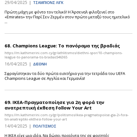
29/04/2025
|
ΤΣΑΜΠΙΟΝΣ ΛΙΓΚ
Πρώτη μάχη με φόντο τον τελικό! Η Άρσεναλ φιλοξενεί στο
«Emirates» την Παρί Σεν Ζερμέν στον πρώτο μεταξύ τους ημιτελικό
...
68.
Champions League: Το πανόραμα της βραδιάς
https://m.kathimerini.com.cy/gr/athlitismos/diethni-spor/10-champions-
league-to-panorama-tis-bradias546365
16/04/2025
|
ΔΙΕΘΝΗ
Σφραγίστηκαν τα δύο πρώτα εισιτήρια για την τετράδα του UEFA
Champions League σε Αγγλία και Γερμανία!
69.
ΙΚΕΑ-Πραγματοποίησε για 2η φορά την
ανατρεπτική έκθεση Follow Your Art
https://m.kathimerini.com.cy/gr/politismos/ikea-pragmatopoiise-gia-2i-fora-
tin-anatreptiki-ekthesi-follow-your-art
14/04/2025
|
ΠΟΛΙΤΙΣΜΟΣ
Η ΙΚΕΑ είχε μια ιδέα. Να δώσει προϊόντα της σε φοιτητές