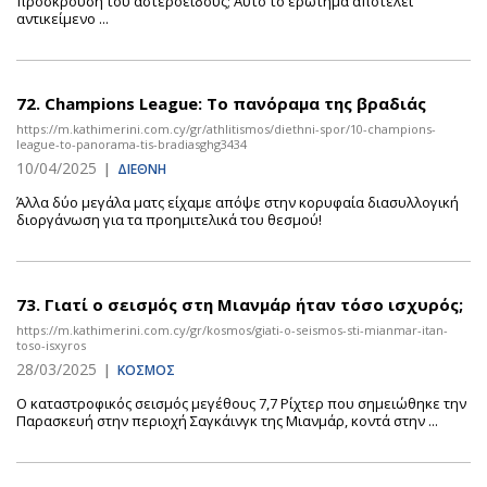
πρόσκρουση του αστεροειδούς; Αυτό το ερώτημα αποτελεί
αντικείμενο ...
72.
Champions League: Το πανόραμα της βραδιάς
https://m.kathimerini.com.cy/gr/athlitismos/diethni-spor/10-champions-
league-to-panorama-tis-bradiasghg3434
10/04/2025
|
ΔΙΕΘΝΗ
Άλλα δύο μεγάλα ματς είχαμε απόψε στην κορυφαία διασυλλογική
διοργάνωση για τα προημιτελικά του θεσμού!
73.
Γιατί ο σεισμός στη Μιανμάρ ήταν τόσο ισχυρός;
https://m.kathimerini.com.cy/gr/kosmos/giati-o-seismos-sti-mianmar-itan-
toso-isxyros
28/03/2025
|
ΚΟΣΜΟΣ
Ο καταστροφικός σεισμός μεγέθους 7,7 Ρίχτερ που σημειώθηκε την
Παρασκευή στην περιοχή Σαγκάινγκ της Μιανμάρ, κοντά στην ...