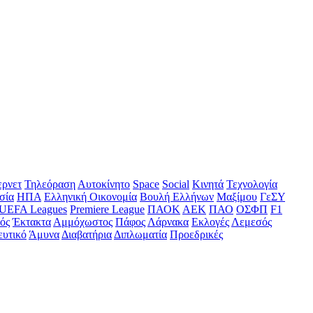
ερνετ
Τηλεόραση
Αυτοκίνητο
Space
Social
Κινητά
Τεχνολογία
σία
ΗΠΑ
Ελληνική Οικονομία
Βουλή Ελλήνων
Μαξίμου
ΓεΣΥ
UEFA Leagues
Premiere League
ΠΑΟΚ
ΑΕΚ
ΠΑΟ
ΟΣΦΠ
F1
ός
Έκτακτα
Αμμόχωστος
Πάφος
Λάρνακα
Εκλογές
Λεμεσός
ευτικό
Άμυνα
Διαβατήρια
Διπλωματία
Προεδρικές