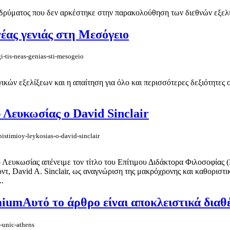
ρύματος που δεν αρκέστηκε στην παρακολούθηση των διεθνών εξελίξε
έας γενιάς στη Μεσόγειο
i-tis-neas-genias-sti-mesogeio
γικών εξελίξεων και η απαίτηση για όλο και περισσότερες δεξιότητε
 Λευκωσίας ο David Sinclair
istimioy-leykosias-o-david-sinclair
 Λευκωσίας απένειμε τον τίτλο του Επίτιμου Διδάκτορα Φιλοσοφίας (
τ, David A. Sinclair, ως αναγνώριση της μακρόχρονης και καθοριστι
..
mium
Αυτό το άρθρο είναι αποκλειστικά δια
-unic-athens