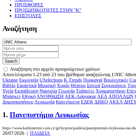
ΠΡΟΣΦΟΡΕΣ
ΠΡΟΣΩΠΙΚΟΤΗΤΕΣ ΣΤΗΝ ''Κ''
ΕΠΙΣΤΟΛΕΣ
Αναζήτηση
Αναζήτηση στο αρχείο προηγούμενων χρόνων
Αποτελέσματα 1-23 από 23 που βρέθηκαν αναζητώντας
UNIC Athen
Ukraine
Εκκλησία
USelections
K Τrends
Πυρκαγιά
Βουλευτικές
Cor
Βιβλίο
Εικαστικά
Μουσική
Χορός
Θέατρο
Σινεμά
Συγκρούσεις
Τρο
Υγεία
Εκπαίδευση
Ναυτιλία
Γεωργία
Τράπεζες
Χρηματιστήριο
Επεν
Μπάσκετ
Εθνική
ΑΝΟΡΘΩΣΗ
ΑΕΚ-Λάρνακας
ΑΕΛ
ΑΠΟΛΛΩΝ
Δημοσκοπήσεις
Λευκωσία
Κατεχόμενα
ΕΔΕΚ
ΔΗΚΟ
ΑΚΕΛ
ΔΗΣ
1.
Πανεπιστήμιο Λευκωσίας
https://www.kathimerini.com.cy/gr/kypros/paideia/panepistimio-leykosias-me-di
20/07/2026
|
ΠΑΙΔΕΙΑ