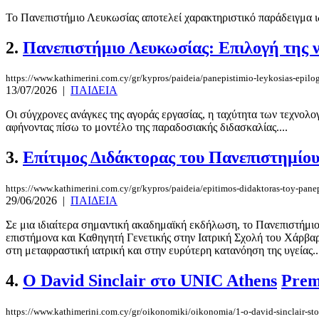
Το Πανεπιστήμιο Λευκωσίας αποτελεί χαρακτηριστικό παράδειγμα ιδ
2.
Πανεπιστήμιο Λευκωσίας: Επιλογή της ν
https://www.kathimerini.com.cy/gr/kypros/paideia/panepistimio-leykosias-epilog
13/07/2026
|
ΠΑΙΔΕΙΑ
Οι σύγχρονες ανάγκες της αγοράς εργασίας, η ταχύτητα των τεχνολο
αφήνοντας πίσω το μοντέλο της παραδοσιακής διδασκαλίας....
3.
Επίτιμος Διδάκτορας του Πανεπιστημίου
https://www.kathimerini.com.cy/gr/kypros/paideia/epitimos-didaktoras-toy-panep
29/06/2026
|
ΠΑΙΔΕΙΑ
Σε μια ιδιαίτερα σημαντική ακαδημαϊκή εκδήλωση, το Πανεπιστήμιο
επιστήμονα και Καθηγητή Γενετικής στην Ιατρική Σχολή του Χάρβαρν
στη μεταφραστική ιατρική και στην ευρύτερη κατανόηση της υγείας..
4.
Ο David Sinclair στο UNIC Athens
Pre
https://www.kathimerini.com.cy/gr/oikonomiki/oikonomia/1-o-david-sinclair-sto