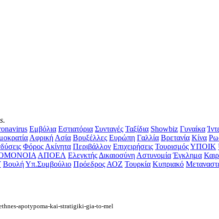
s
.
onavirus
Εμβόλια
Εστιατόρια
Συνταγές
Ταξίδια
Showbiz
Γυναίκα
Ίντ
μοκρατία
Αφρική
Ασία
Βρυξέλλες
Ευρώπη
Γαλλία
Βρετανία
Κίνα
Ρω
δύσεις
Φόρος
Ακίνητα
Περιβάλλον
Επιχειρήσεις
Τουρισμός
ΥΠΟΙΚ
ΟΜΟΝΟΙΑ
ΑΠΟΕΛ
Ελεγκτής
Δικαιοσύνη
Αστυνομία
Έγκλημα
Καιρ
Υ
Βουλή
Υπ.Συμβούλιο
Πρόεδρος
ΑΟΖ
Τουρκία
Κυπριακό
Μεταναστ
ethnes-apotypoma-kai-stratigiki-gia-to-mel