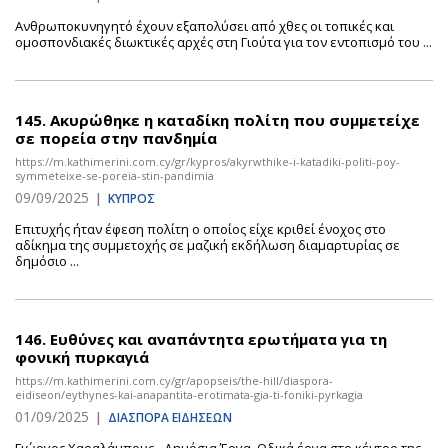
Ανθρωποκυνηγητό έχουν εξαπολύσει από χθες οι τοπικές και
ομοσπονδιακές διωκτικές αρχές στη Γιούτα για τον εντοπισμό του ...
145.
Ακυρώθηκε η καταδίκη πολίτη που συμμετείχε
σε πορεία στην πανδημία
https://m.kathimerini.com.cy/gr/kypros/akyrwthike-i-katadiki-politi-poy-
symmeteixe-se-poreia-stin-pandimia
09/09/2025
|
ΚΥΠΡΟΣ
Επιτυχής ήταν έφεση πολίτη ο οποίος είχε κριθεί ένοχος στο
αδίκημα της συμμετοχής σε μαζική εκδήλωση διαμαρτυρίας σε
δημόσιο ...
146.
Ευθύνες και αναπάντητα ερωτήματα για τη
φονική πυρκαγιά
https://m.kathimerini.com.cy/gr/apopseis/the-hill/diaspora-
eidiseon/eythynes-kai-anapantita-erotimata-gia-ti-foniki-pyrkagia
01/09/2025
|
ΔΙΑΣΠΟΡΑ ΕΙΔΗΣΕΩΝ