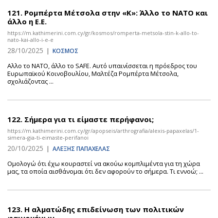
121.
Ρομπέρτα Μέτσολα στην «Κ»: Άλλο το ΝΑΤΟ και
άλλο η Ε.Ε.
https://m.kathimerini.com.cy/gr/kosmos/romperta-metsola-stin-k-allo-to-
nato-kai-allo-i-e-e
28/10/2025
|
ΚΟΣΜΟΣ
Aλλο το ΝΑΤΟ, άλλο το SAFE. Αυτό υπαινίσσεται η πρόεδρος του
Ευρωπαϊκού Κοινοβουλίου, Μαλτέζα Ρομπέρτα Μέτσολα,
σχολιάζοντας ...
122.
Σήμερα για τι είμαστε περήφανοι;
https://m.kathimerini.com.cy/gr/apopseis/arthrografia/alexis-papaxelas/1-
simera-gia-ti-eimaste-perifanoi
20/10/2025
|
ΑΛΕΞΗΣ ΠΑΠΑΧΕΛΑΣ
Ομολογώ ότι έχω κουραστεί να ακούω κομπλιμέντα για τη χώρα
μας, τα οποία αισθάνομαι ότι δεν αφορούν το σήμερα. Τι εννοώ; ...
123.
Η αλματώδης επιδείνωση των πολιτικών