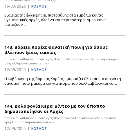
15/09/2025
|
ΚΟΣΜΟΣ
Εξαιτίας της έλλειψης εμπιστοσύνης στα εμβόλια και τις
υγειονομικές αρχές, ολοένα και περισσότεροι Αμερικανοί
διστάζουν ...
143.
Βόρεια Κορέα: Θανατική ποινή για όσους
βλέπουν ξένες ταινίες
https://m.kathimerini.com.cy/gr/kosmos/boreia-korea-thanatiki-poini-gia-
osoys-blepoyn-xenes-tainies
12/09/2025
|
ΚΟΣΜΟΣ
Η κυβέρνηση της Βόρειας Κορέας εφαρμόζει όλο και πιο συχνά τη
θανατική ποινή, ακόμα και για άτομα που συλλαμβάνονται να ...
144.
Δολοφονία Κερκ: Βίντεο με τον ύποπτο
δημοσιοποίησαν οι Αρχές
https://m.kathimerini.com.cy/gr/kosmos/dolofonia-kerk-binteo-me-ton-
ypopto-dimosiopoiisan-oi-arxes
12/09/2025
|
ΚΟΣΜΟΣ