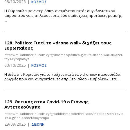
08/10/2025
|
ΚΟΣΜΟΣ
Η Ούρσουλα φον ντερ Λάιεν αναμένεται εκτός συγκλονιστικού
απροόπτου να επιπλεύσει στις δύο διαδοχικές προτάσεις μομφής,
...
128.
Politico: Γιατί το «drone wall» διχάζει τους
Ευρωπαίους
https://m.kathimerini.com.cy/gr/kosmos/politico-giati-to-drone-wall-dixazei-
toys-eyropaioys
03/10/2025
|
ΚΟΣΜΟΣ
Η ιδέα της Koμισιόν για το «τείχος κατά των drones» παρουσιάζει
ρωγμές πριν καν αναχαιτίσει τον πρώτο Ρώσο «εισβολέα». Ετσι ...
129.
Θετικός στον Covid-19 o Γιάννης
Αντετοκούνμπο
https://m.kathimerini.com.cy/gr/athlitismos/diethni-spor/thetikos-ston-covid-
19-o-giannis-antetokoynmpo
29/09/2025
|
ΔΙΕΘΝΗ