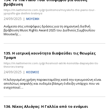
βράβευση
https://m.kathimerini.com.cy/gr/politismos/moysiki/to-the-piano-tour-
ypopsifio-gia-diethni-brabeysi
24/09/2025
|
ΜΟΥΣΙΚΗ
Ανάμεσα στις υποψήφιες δράσεις για τη σημαντική διεθνή
βράβευση Music Rights Award 2025 του Διεθνούς Συμβουλίου
Μουσικής ...
135.
Η ιατρική κοινότητα διαψεύδει τις θεωρίες
Τραμπ
https://m.kathimerini.com.cy/gr/kosmos/i-iatriki-koinotita-diapseydei-tis-
theories-tramp
24/09/2025
|
ΚΟΣΜΟΣ
Η λελογισμένη χρήση παρακεταμόλης κατά την εγκυμοσύνη είναι
απολύτως ασφαλής και ουδεμία βάσιμη ένδειξη υπάρχει που να
ενοχοποιεί ...
136.
Νίκος Αλιάγας: Η Γαλλία από το ενάμισι