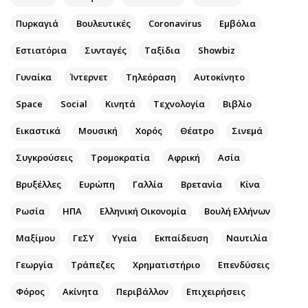
Αθλητισμός
Geek
Πυρκαγιά
Βουλευτικές
Coronavirus
Εμβόλια
Κύπρος
Νέα
Εστιατόρια
Συνταγές
Ταξίδια
Showbiz
Ελλάδα
Κινητά-tablets
Διεθνή
Social
Γυναίκα
Ίντερνετ
Τηλεόραση
Αυτοκίνητο
Κληρώσεις Allwyn
Αυτοκίνηση
Space
Social
Κινητά
Τεχνολογία
Βιβλίο
Οικονομική
Αφιερώματα
Εικαστικά
Μουσική
Χορός
Θέατρο
Σινεμά
Οικονομία
Πολιτική
Real Estate
Οικονομία
Συγκρούσεις
Τρομοκρατία
Αφρική
Ασία
Επιχειρήσεις
Γενικά
Βρυξέλλες
Ευρώπη
Γαλλία
Βρετανία
Κίνα
Αγορές
Αναδρομές
Ρωσία
ΗΠΑ
Ελληνική Οικονομία
Βουλή Ελλήνων
Money Review
Πρόσωπα
AstroBank Properties
Περιβάλλον
Μαξίμου
ΓεΣΥ
Υγεία
Εκπαίδευση
Ναυτιλία
Trends
Good Life
Γεωργία
Τράπεζες
Χρηματιστήριο
Επενδύσεις
Ενέργεια
Γυναίκα
Φόρος
Ναυτιλία
Ακίνητα
Περιβάλλον
Showbiz
Επιχειρήσεις