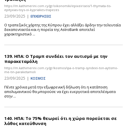
https://m.kathimerini.com.cy/gr/oikonomiki/epixeiriseis/1-thymata-tis-
epityxias-toys-oi-kypriakes-trapezes
23/09/2025
|
ΕΠΙΧΕΙΡΗΣΕΙΣ
Ο τραπεζικός χάρτης της Κύπρου έχει αλλάξει άρδην την τελευταία
δεκαπενταετία και η πορεία της AstroBank αποτελεί
χαρακτηριστικό ...
139.
ΗΠΑ: Ο Τραμπ συνδέει τον αυτισμό με την
παρακεταμόλη
https://m.kathimerini.com.cy/gr/kosmos/ipa-o-tramp-syndeei-ton-aytismo-
me-tin-paraketamoli
23/09/2025
|
ΚΟΣΜΟΣ
Πέντε χρόνια μετά την εξωφρενική δήλωση ότι η κατάποση
απολυμαντικού θα μπορούσε να έχει ευεργετικά αποτελέσματα
στην ...
140.
ΗΠΑ: Το 75% θεωρεί ότι η χώρα πορεύεται σε
λάθος κατεύθυνση