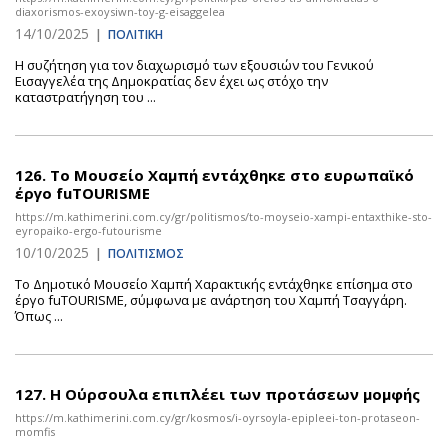
diaxorismos-exoysiwn-toy-g-eisaggelea
14/10/2025
|
ΠΟΛΙΤΙΚΗ
Η συζήτηση για τον διαχωρισμό των εξουσιών του Γενικού
Εισαγγελέα της Δημοκρατίας δεν έχει ως στόχο την
καταστρατήγηση του ...
126.
Το Μουσείο Χαμπή εντάχθηκε στο ευρωπαϊκό
έργο fuTOURISME
https://m.kathimerini.com.cy/gr/politismos/to-moyseio-xampi-entaxthike-sto-
eyropaiko-ergo-futourisme
10/10/2025
|
ΠΟΛΙΤΙΣΜΟΣ
Το Δημοτικό Μουσείο Χαμπή Χαρακτικής εντάχθηκε επίσημα στο
έργο fuTOURISME, σύμφωνα με ανάρτηση του Χαμπή Τσαγγάρη.
Όπως ...
127.
Η Ούρσουλα επιπλέει των προτάσεων μομφής
https://m.kathimerini.com.cy/gr/kosmos/i-oyrsoyla-epipleei-ton-protaseon-
momfis