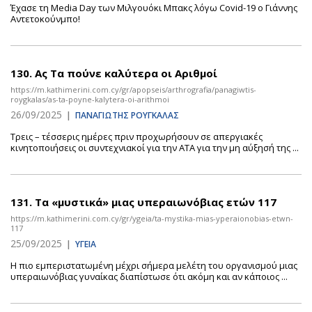
Έχασε τη Media Day των Μιλγουόκι Μπακς λόγω Covid-19 o Γιάννης
Αντετοκούνμπο!
130.
Ας Τα πούνε καλύτερα οι Αριθμοί
https://m.kathimerini.com.cy/gr/apopseis/arthrografia/panagiwtis-
roygkalas/as-ta-poyne-kalytera-oi-arithmoi
26/09/2025
|
ΠΑΝΑΓΙΩΤΗΣ ΡΟΥΓΚΑΛΑΣ
Τρεις – τέσσερις ημέρες πριν προχωρήσουν σε απεργιακές
κινητοποιήσεις οι συντεχνιακοί για την ΑΤΑ για την μη αύξησή της ...
131.
Τα «μυστικά» μιας υπεραιωνόβιας ετών 117
https://m.kathimerini.com.cy/gr/ygeia/ta-mystika-mias-yperaionobias-etwn-
117
25/09/2025
|
ΥΓΕΙΑ
Η πιο εμπεριστατωμένη μέχρι σήμερα μελέτη του οργανισμού μιας
υπεραιωνόβιας γυναίκας διαπίστωσε ότι ακόμη και αν κάποιος ...