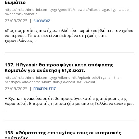
δωμάτιο
https://m.kathimerini.com.cy/gr/goodlife/showbiz/nikos-aliagas-i-gallia-apo-
to-enamisi-domatio
23/09/2025
|
SHOWBIZ
«Πω, πω, ρυτίδες που έχω… αλλά είναι ωραίο να βλέπεις τον χρόνο
να περνάει. Τίποτε δεν είναι δεδομένο στη ζωή», είπε
χαμογελώντας ...
137.
Η Ryanair θα προσφύγει κατά απόφασης
Κομισιόν για ανάκτηση €1,8 εκατ.
https://m.kathimerini.com.cy/gr/oikonomiki/epixeiriseis/i-ryanair-tha-
prosfygei-kata-apofasis-komision-gia-anaktisi-€1-8-ekat
23/09/2025
|
ΕΠΙΧΕΙΡΗΣΕΙΣ
Η Ryanair ανακοίνωσε ότι θα προσφύγει κατά της απόφασης της
Ευρωπαϊκής Επιτροπής, η οποία ζήτησε από τη Γαλλία να ανακτήσει
...
138.
«Θύματα της επιτυχίας» τους οι κυπριακές
τράπεζες