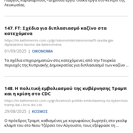
Γιώργος Χαραλάμπους –Δημόσια Έργα. Οδικά έργα στο κέντρο της
Λευκωσίας.
147.
FT: Σχέδια για διπλασιασμό καζίνο στα
κατεχόμενα
https://m.kathimerini.com.cy/gr/oikonomiki/oikonomia/ft-sxedia-gia-
diplasiasmo-kazino-sta-katexomena
01/09/2025
|
ΟΙΚΟΝΟΜΙΑ
Τα σχέδια επιχειρηματιών στις κατεχόμενες από την Τουρκία
περιοχές της Κυπριακής Δημοκρατίας για διπλασιασμό των καζίνο ...
148.
Η πολιτική εμβολιασμού της κυβέρνησης Τραμπ
και η κρίση στο CDC
https://m.kathimerini.com.cy/gr/kosmos/i-politiki-emboliasmoy-tis-kybernisis-
tramp-kai-i-krisi-sto-cdc
29/08/2025
|
ΚΟΣΜΟΣ
Ο πρόεδρος Τραμπ, καθισμένος με κορυφαίους δωρητές στο γκολφ
κλαμπ του στο Νιου Τζέρσεϊ τον Αύγουστο, τους εξέφρασε τη ...