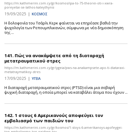
https://m.kathimerini.com.cy/gr/kosmos/ipa-to-75-theorei-oti-i-xwra-
poreyetai-se-lathos-kateythynsi
19/09/2025
|
ΚΟΣΜΟΣ
Η δολοφονία του Τσάρλι Κερκ φαίνεται να επηρέασε βαθιά την
ψυχολογία των Ρεπουμπλικανών, σύμφωνα με νέα δημοσκόπηση
της ...
141.
Πώς να ανακάμψετε από τη διαταραχή
μετατραυματικού στρες
https://m.kathimerini.com.cy/gr/ygeia/pws-na-anakampsete-apo-ti-diataraxi-
metatraymatikoy-stres
17/09/2025
|
ΥΓΕΙΑ
Η διαταραχή μετατραυματικού στρες (PTSD) είναι μια σοβαρή
ψυχική διαταραχή, η οποία μπορεί να καταβάλει άτομα που έχουν ...
142.
1 στους 6 Αμερικανούς αποφεύγει τον
εμβολιασμό των παιδιών του
https://m.kathimerini.com.cy/gr/kosmos/1-stoys-6-amerikanoys-apofeygei-
ton-emboliasmo-ton-paidiwn-toy