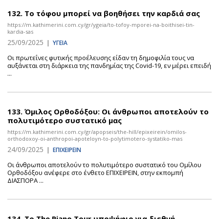
132.
Το τόφου μπορεί να βοηθήσει την καρδιά σας
https://m.kathimerini.com.cy/gr/ygeia/to-tofoy-mporei-na-boithisei-tin-
kardia-sas
25/09/2025
|
ΥΓΕΙΑ
Οι πρωτεΐνες φυτικής προέλευσης είδαν τη δημοφιλία τους να
αυξάνεται στη διάρκεια της πανδημίας της Covid-19, εν μέρει επειδή
...
133.
Όμιλος Ορθοδόξου: Οι άνθρωποι αποτελούν το
πολυτιμότερο συστατικό μας
https://m.kathimerini.com.cy/gr/apopseis/the-hill/epixeirein/omilos-
orthodoxoy-oi-anthropoi-apoteloyn-to-polytimotero-systatiko-mas
24/09/2025
|
ΕΠΙΧΕΙΡΕΙΝ
Οι άνθρωποι αποτελούν το πολυτιμότερο συστατικό του Ομίλου
Ορθοδόξου ανέφερε στο ένθετο ΕΠΙΧΕΙΡΕΙΝ, στην εκπομπή
ΔΙΑΣΠΟΡΑ ...
134.
Το The Piano Tour υποψήφιο για διεθνή