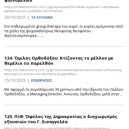
φαινομένων
https://m.kathimerini.com.cy/gr/apopseis/the-hill/ta-ioyliana/1-i-almatwdis-
epideinosi-ton-politikwn-fainomenon
20/10/2025
|
ΤΑ ΙΟΥΛΙΑΝΑ
Στο καθιερωμένο group therapy του καρέ, οι κυρίες κρέμονταν από
τα χείλη της ψυχαναλύτριας Νεοφύτας Νεοφύτου
Φρίντενσμπουργκ… ...
124.
Όμιλος Ορθοδόξου: Κτίζοντας το μέλλον με
θεμέλιο το παρελθόν
https://m.kathimerini.com.cy/gr/oikonomiki/epixeiriseis/omilos-orthodoxoy-
ktizontas-to-mellon-me-themelio-to-parelthon
15/10/2025
|
ΕΠΙΧΕΙΡΗΣΕΙΣ
Με αφορμή τη συμπλήρωση 30 χρόνων από την ίδρυση του Ομίλου
Ορθοδόξου, ο Managing Director, Αντώνης Ορθοδόξου, μιλά στην ...
125.
ΠτΒ: Όφελος της Δημοκρατίας ο διαχωρισμός
εξουσιών του Γ. Εισαγγελέα
https://m.kathimerini.com.cy/gr/politiki/ptb-ofelos-tis-dimokratias-o-