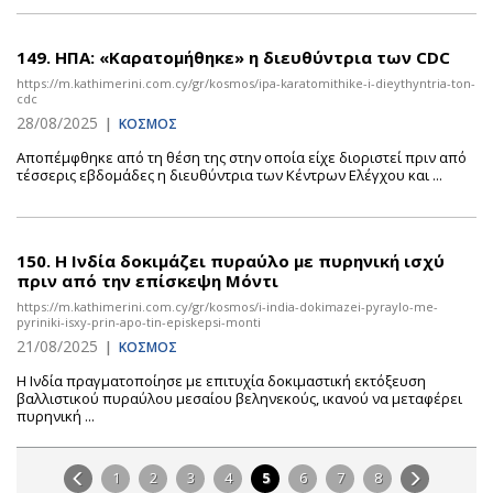
149.
ΗΠΑ: «Καρατομήθηκε» η διευθύντρια των CDC
https://m.kathimerini.com.cy/gr/kosmos/ipa-karatomithike-i-dieythyntria-ton-
cdc
28/08/2025
|
ΚΟΣΜΟΣ
Αποπέμφθηκε από τη θέση της στην οποία είχε διοριστεί πριν από
τέσσερις εβδομάδες η διευθύντρια των Κέντρων Ελέγχου και ...
150.
Η Ινδία δοκιμάζει πυραύλο με πυρηνική ισχύ
πριν από την επίσκεψη Μόντι
https://m.kathimerini.com.cy/gr/kosmos/i-india-dokimazei-pyraylo-me-
pyriniki-isxy-prin-apo-tin-episkepsi-monti
21/08/2025
|
ΚΟΣΜΟΣ
Η Ινδία πραγματοποίησε με επιτυχία δοκιμαστική εκτόξευση
βαλλιστικού πυραύλου μεσαίου βεληνεκούς, ικανού να μεταφέρει
πυρηνική ...
1
2
3
4
5
6
7
8