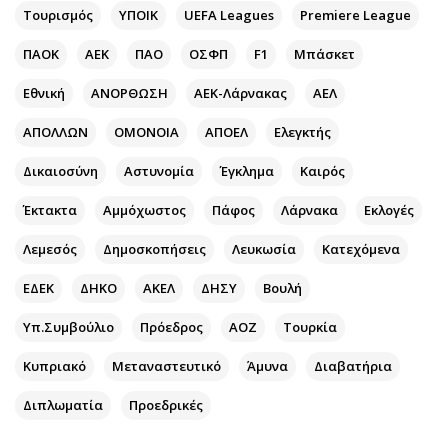
Περιβάλλον
Ταξίδια
Τουρισμός
ΥΠΟΙΚ
UEFA Leagues
Premiere League
Ελλάδα
Συνταγές
ΠΑΟΚ
ΑΕΚ
ΠΑΟ
ΟΣΦΠ
F1
Μπάσκετ
Κόσμος
Έξοδος
Παράξενα
Media
Εθνική
ΑΝΟΡΘΩΣΗ
ΑΕΚ-Λάρνακας
ΑΕΛ
Πολιτισμός
Εκπομπές
ΑΠΟΛΛΩΝ
ΟΜΟΝΟΙΑ
ΑΠΟΕΛ
Ελεγκτής
Σινεμά
Wine routes
Δικαιοσύνη
Αστυνομία
Έγκλημα
Καιρός
Θέατρο-Χορός
Podcasts
Μουσική
Uncut
Έκτακτα
Αμμόχωστος
Πάφος
Λάρνακα
Εκλογές
Εικαστικά
Προσφορές
Λεμεσός
Δημοσκοπήσεις
Λευκωσία
Κατεχόμενα
Βιβλίο
Προσωπικότητες στην ''Κ''
ΕΔΕΚ
ΔΗΚΟ
ΑΚΕΛ
ΔΗΣΥ
Βουλή
Χειρόγραφα
Επιστολές
Υπ.Συμβούλιο
Πρόεδρος
ΑΟΖ
Τουρκία
Κυπριακό
Μεταναστευτικό
Άμυνα
Διαβατήρια
Διπλωματία
Προεδρικές