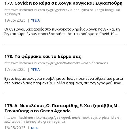
177.
Covid: Νέο κύμα σε Χονγκ Κονγκ και Σιγκαπούρη
https://m.kathimerini.com.cy/gr/ygeia/covid-neo-kyma-se-xongk-kongk-kai-
sigkapoyri
19/05/2025
|
ΥΓΕΙΑ
Οι υγειονομικές αρχές στο πυκνοκατοικημένο Χονγκ Κονγκ και τη
Σιγκαπούρη έχουν προειδοποιήσει ότι τα κρούσματα Covid-19 ...
178.
Τα φάρμακα και το δέρμα σας
https://m.kathimerini.com.cy/gr/ygeia/ta-farmaka-kai-to-derma-sas
17/05/2025
|
ΥΓΕΙΑ
Eχετε δερματολογικά προβλήματα; Iσως πρέπει να ρίξετε μια ματιά
στο οικιακό σας φαρμακείο. Πολλά φάρμακα, συνταγογραφούμενα ...
179.
Α. Νεοκλέους,Ό. Πισσαρίδης,Ε. Χατζησάββα,Μ.
Ταννούσης στο Green Agenda
https://m.kathimerini.com.cy/gr/geek/geek-nea/a-neokleoys-o-pissaridis-e-
xatzisabba-m-tannoy-sto-green-agenda
16/05/2025
|
ΝΕΑ