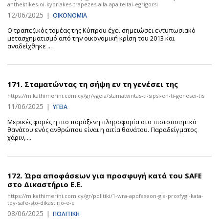
anthektikes-oi-kypriakes-trapezes-alla-apaiteitai-egrigorsi
12/06/2025
|
ΟΙΚΟΝΟΜΙΑ
Ο τραπεζικός τομέας της Κύπρου έχει σημειώσει εντυπωσιακό
μετασχηματισμό από την οικονομική κρίση του 2013 και
αναδείχθηκε ...
171.
Σταματώντας τη σήψη εν τη γενέσει της
https://m.kathimerini.com.cy/gr/ygeia/stamatwntas-ti-sipsi-en-ti-genesei-tis
11/06/2025
|
ΥΓΕΙΑ
Μερικές φορές η πιο παράξενη πληροφορία στο πιστοποιητικό
θανάτου ενός ανθρώπου είναι η αιτία θανάτου. Παραδείγματος
χάριν, ...
172.
Ώρα αποφάσεων για προσφυγή κατά του SAFE
στο Δικαστήριο Ε.Ε.
https://m.kathimerini.com.cy/gr/politiki/1-wra-apofaseon-gia-prosfygi-kata-
toy-safe-sto-dikastirio-e-e
08/06/2025
|
ΠΟΛΙΤΙΚΗ