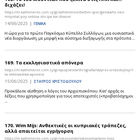
διχάζει!
https://m.kathimerini.com.cy/gr/athlitismos/diethni-spor/genika/to-neo-
moyntial-poy-xekina-stis-ipa-kai-dixazei
14/06/2025
|
ΓΕΝΙΚΑ
Η ώρα για το πρώτο Παγκόσμιο Κύπελλο Συλλόγων, μια ουσιαστικά
νέα διοργάνωση, με μορφή και σύστημα διεξαγωγής στα πρότυπα ...
169.
Τα εκκλησιαστικά απόνερα
https://m.kathimerini.com.cy/gr/apopseis/arthrografia/stayros-xristodoyloy/1-
ta-ekklisiastika-aponera
15/06/2025
|
ΣΤΑΥΡΟΣ ΧΡΙΣΤΟΔΟΥΛΟΥ
Προκάλεσε αίσθηση ο λόγος του Αρχιεπισκόπου. Κατ’ αρχάς οι
λέξεις που χρησιμοποίησε για τους αποτειχιστές («προβατόσχημοι
...
170.
Wim Mijs: Ανθεκτικές οι κυπριακές τράπεζες,
αλλά απαιτείται εγρήγορση
https://m.kathimerini.com.cy/gr/oikonomiki/oikonomia/wim-mijs-