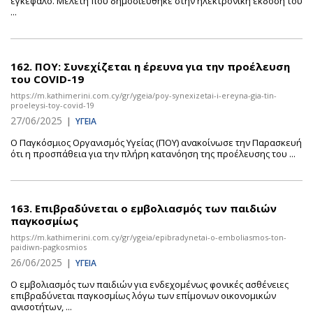
εγκέφαλο. Μελέτη που δημοσιεύθηκε στην ηλεκτρονική έκδοση του
...
162.
ΠΟΥ: Συνεχίζεται η έρευνα για την προέλευση
του COVID-19
https://m.kathimerini.com.cy/gr/ygeia/poy-synexizetai-i-ereyna-gia-tin-
proeleysi-toy-covid-19
27/06/2025
|
ΥΓΕΙΑ
Ο Παγκόσμιος Οργανισμός Υγείας (ΠΟΥ) ανακοίνωσε την Παρασκευή
ότι η προσπάθεια για την πλήρη κατανόηση της προέλευσης του ...
163.
Επιβραδύνεται ο εμβολιασμός των παιδιών
παγκοσμίως
https://m.kathimerini.com.cy/gr/ygeia/epibradynetai-o-emboliasmos-ton-
paidiwn-pagkosmios
26/06/2025
|
ΥΓΕΙΑ
Ο εμβολιασμός των παιδιών για ενδεχομένως φονικές ασθένειες
επιβραδύνεται παγκοσμίως λόγω των επίμονων οικονομικών
ανισοτήτων, ...