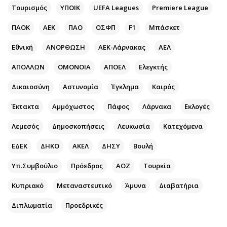
Περιβάλλον
Ταξίδια
Τουρισμός
ΥΠΟΙΚ
UEFA Leagues
Premiere League
Ελλάδα
Συνταγές
ΠΑΟΚ
ΑΕΚ
ΠΑΟ
ΟΣΦΠ
F1
Μπάσκετ
Κόσμος
Έξοδος
Παράξενα
Media
Εθνική
ΑΝΟΡΘΩΣΗ
ΑΕΚ-Λάρνακας
ΑΕΛ
Πολιτισμός
Εκπομπές
ΑΠΟΛΛΩΝ
ΟΜΟΝΟΙΑ
ΑΠΟΕΛ
Ελεγκτής
Σινεμά
Wine routes
Δικαιοσύνη
Αστυνομία
Έγκλημα
Καιρός
Θέατρο-Χορός
Podcasts
Μουσική
Uncut
Έκτακτα
Αμμόχωστος
Πάφος
Λάρνακα
Εκλογές
Εικαστικά
Προσφορές
Λεμεσός
Δημοσκοπήσεις
Λευκωσία
Κατεχόμενα
Βιβλίο
Προσωπικότητες στην ''Κ''
ΕΔΕΚ
ΔΗΚΟ
ΑΚΕΛ
ΔΗΣΥ
Βουλή
Χειρόγραφα
Επιστολές
Υπ.Συμβούλιο
Πρόεδρος
ΑΟΖ
Τουρκία
Κυπριακό
Μεταναστευτικό
Άμυνα
Διαβατήρια
Διπλωματία
Προεδρικές