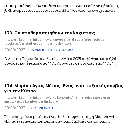
Η Επιτροπή Νομικών Υποθέσεων του Ευρωπαϊκού Κοινοβουλίου,
JURI, αναμένεται να εξετάσει στις 23-24 Ιουνίου, το ενδεχόμενο ...
173.
Θα σταθεροποιηθούν τουλάχιστον;
https://m.kathimerini.com.cy/gr/apopseis/arthrografia/panagiwtis-
roygkalas/tha-statheropoiithoyn-toylaxiston
06/06/2025
|
ΠΑΝΑΓΙΩΤΗΣ ΡΟΥΓΚΑΛΑΣ
Ο Δείκτης Τιμών Καταναλωτή τον Μάιο 2025 αυξήθηκε κατά 0,26
μονάδες και έφτασε στις 117,57 μονάδες σε σύγκριση με 117,31 ...
174.
Μαρίνα Αγίας Νάπας: Ένας αναπτυξιακός κόμβος
για την Κύπρο
https://m.kathimerini.com.cy/gr/oikonomiki/marina-agias-napas-enas-
anaptyxiakos-kombos-gia-tin-kypro
05/06/2025
|
ΟΙΚΟΝΟΜΙΚΗ
Τέσσερα χρόνια μετά την έναρξη λειτουργίας της, η Μαρίνα Αγίας
Νάπας έχει αντιμετωπίσει σημαντικές διεθνείς και τοπικές ...