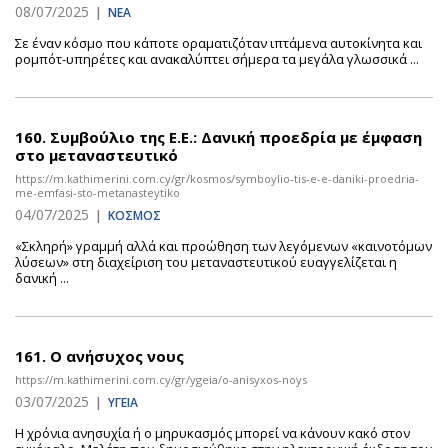
08/07/2025
|
ΝΕΑ
Σε έναν κόσμο που κάποτε οραματιζόταν ιπτάμενα αυτοκίνητα και
ρομπότ-υπηρέτες και ανακαλύπτει σήμερα τα μεγάλα γλωσσικά ...
160.
Συμβούλιο της Ε.Ε.: Δανική προεδρία με έμφαση
στο μεταναστευτικό
https://m.kathimerini.com.cy/gr/kosmos/symboylio-tis-e-e-daniki-proedria-
me-emfasi-sto-metanasteytiko
04/07/2025
|
ΚΟΣΜΟΣ
«Σκληρή» γραμμή αλλά και προώθηση των λεγόμενων «καινοτόμων
λύσεων» στη διαχείριση του μεταναστευτικού ευαγγελίζεται η
δανική ...
161.
Ο ανήσυχος νους
https://m.kathimerini.com.cy/gr/ygeia/o-anisyxos-noys
03/07/2025
|
ΥΓΕΙΑ
Η χρόνια ανησυχία ή ο μηρυκασμός μπορεί να κάνουν κακό στον