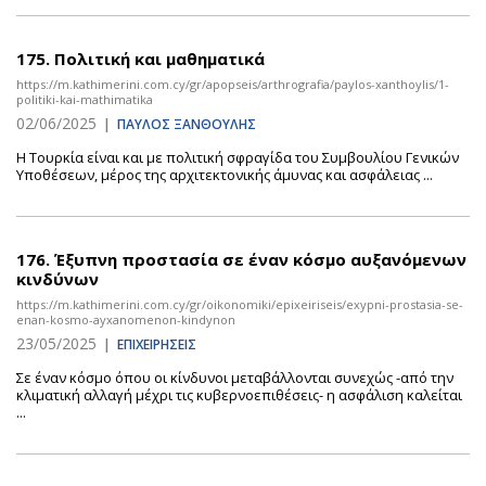
175.
Πολιτική και μαθηματικά
https://m.kathimerini.com.cy/gr/apopseis/arthrografia/paylos-xanthoylis/1-
politiki-kai-mathimatika
02/06/2025
|
ΠΑΥΛΟΣ ΞΑΝΘΟΥΛΗΣ
Η Τουρκία είναι και με πολιτική σφραγίδα του Συμβουλίου Γενικών
Υποθέσεων, μέρος της αρχιτεκτονικής άμυνας και ασφάλειας ...
176.
Έξυπνη προστασία σε έναν κόσμο αυξανόμενων
κινδύνων
https://m.kathimerini.com.cy/gr/oikonomiki/epixeiriseis/exypni-prostasia-se-
enan-kosmo-ayxanomenon-kindynon
23/05/2025
|
ΕΠΙΧΕΙΡΗΣΕΙΣ
Σε έναν κόσμο όπου οι κίνδυνοι μεταβάλλονται συνεχώς -από την
κλιματική αλλαγή μέχρι τις κυβερνοεπιθέσεις- η ασφάλιση καλείται
...