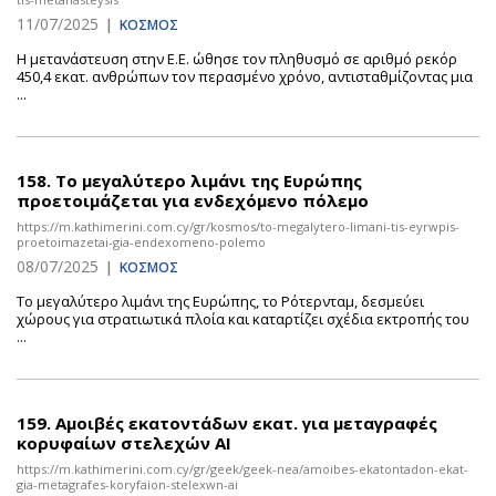
11/07/2025
|
ΚΟΣΜΟΣ
Η μετανάστευση στην Ε.Ε. ώθησε τον πληθυσμό σε αριθμό ρεκόρ
450,4 εκατ. ανθρώπων τον περασμένο χρόνο, αντισταθμίζοντας μια
...
158.
Το μεγαλύτερο λιμάνι της Ευρώπης
προετοιμάζεται για ενδεχόμενο πόλεμο
https://m.kathimerini.com.cy/gr/kosmos/to-megalytero-limani-tis-eyrwpis-
proetoimazetai-gia-endexomeno-polemo
08/07/2025
|
ΚΟΣΜΟΣ
Το μεγαλύτερο λιμάνι της Ευρώπης, το Ρότερνταμ, δεσμεύει
χώρους για στρατιωτικά πλοία και καταρτίζει σχέδια εκτροπής του
...
159.
Αμοιβές εκατοντάδων εκατ. για μεταγραφές
κορυφαίων στελεχών AI
https://m.kathimerini.com.cy/gr/geek/geek-nea/amoibes-ekatontadon-ekat-
gia-metagrafes-koryfaion-stelexwn-ai