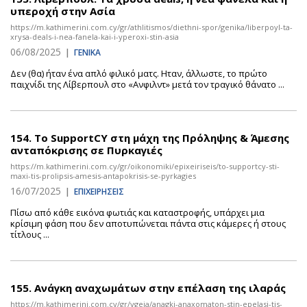
υπεροχή στην Ασία
https://m.kathimerini.com.cy/gr/athlitismos/diethni-spor/genika/liberpoyl-ta-
xrysa-deals-i-nea-fanela-kai-i-yperoxi-stin-asia
06/08/2025
|
ΓΕΝΙΚΑ
Δεν (θα) ήταν ένα απλό φιλικό ματς. Ηταν, άλλωστε, το πρώτο
παιχνίδι της Λίβερπουλ στο «Ανφιλντ» μετά τον τραγικό θάνατο ...
154.
Το SupportCY στη μάχη της Πρόληψης & Άμεσης
ανταπόκρισης σε Πυρκαγιές
https://m.kathimerini.com.cy/gr/oikonomiki/epixeiriseis/to-supportcy-sti-
maxi-tis-prolipsis-amesis-antapokrisis-se-pyrkagies
16/07/2025
|
ΕΠΙΧΕΙΡΗΣΕΙΣ
Πίσω από κάθε εικόνα φωτιάς και καταστροφής, υπάρχει μια
κρίσιμη φάση που δεν αποτυπώνεται πάντα στις κάμερες ή στους
τίτλους ...
155.
Ανάγκη αναχωμάτων στην επέλαση της ιλαράς
https://m.kathimerini.com.cy/gr/ygeia/anagki-anaxomaton-stin-epelasi-tis-