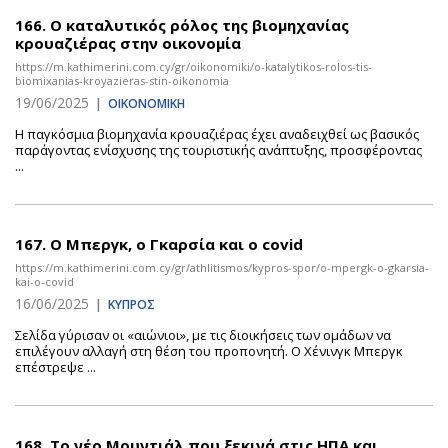
166.
Ο καταλυτικός ρόλος της βιομηχανίας
κρουαζιέρας στην οικονομία
https://m.kathimerini.com.cy/gr/oikonomiki/o-katalytikos-rolos-tis-
biomixanias-kroyazieras-stin-oikonomia
19/06/2025
|
ΟΙΚΟΝΟΜΙΚΗ
Η παγκόσμια βιομηχανία κρουαζιέρας έχει αναδειχθεί ως βασικός
παράγοντας ενίσχυσης της τουριστικής ανάπτυξης, προσφέροντας
...
167.
Ο Μπεργκ, ο Γκαρσία και ο covid
https://m.kathimerini.com.cy/gr/athlitismos/kypros-spor/o-mpergk-o-gkarsia-
kai-o-covid
16/06/2025
|
ΚΥΠΡΟΣ
Σελίδα γύρισαν οι «αιώνιοι», με τις διοικήσεις των ομάδων να
επιλέγουν αλλαγή στη θέση του προπονητή. Ο Χένινγκ Μπεργκ
επέστρεψε ...
168.
Το νέο Μουντιάλ που ξεκινά στις ΗΠΑ και...