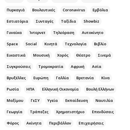
Αθλητισμός
Geek
Πυρκαγιά
Βουλευτικές
Coronavirus
Εμβόλια
Κύπρος
Νέα
Εστιατόρια
Συνταγές
Ταξίδια
Showbiz
Ελλάδα
Κινητά-tablets
Διεθνή
Social
Γυναίκα
Ίντερνετ
Τηλεόραση
Αυτοκίνητο
Κληρώσεις Allwyn
Αυτοκίνηση
Space
Social
Κινητά
Τεχνολογία
Βιβλίο
Οικονομική
Αφιερώματα
Εικαστικά
Μουσική
Χορός
Θέατρο
Σινεμά
Οικονομία
Πολιτική
Real Estate
Οικονομία
Συγκρούσεις
Τρομοκρατία
Αφρική
Ασία
Επιχειρήσεις
Γενικά
Βρυξέλλες
Ευρώπη
Γαλλία
Βρετανία
Κίνα
Αγορές
Αναδρομές
Ρωσία
ΗΠΑ
Ελληνική Οικονομία
Βουλή Ελλήνων
Money Review
Πρόσωπα
AstroBank Properties
Περιβάλλον
Μαξίμου
ΓεΣΥ
Υγεία
Εκπαίδευση
Ναυτιλία
Trends
Good Life
Γεωργία
Τράπεζες
Χρηματιστήριο
Επενδύσεις
Ενέργεια
Γυναίκα
Φόρος
Ναυτιλία
Ακίνητα
Περιβάλλον
Showbiz
Επιχειρήσεις