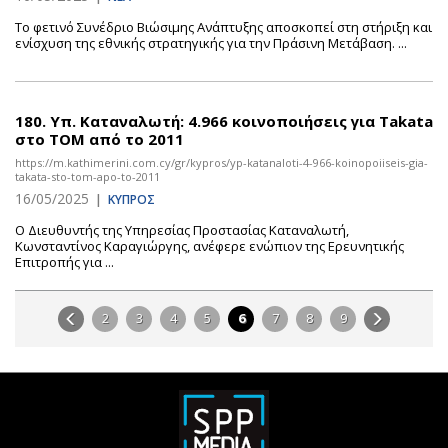
Το φετινό Συνέδριο Βιώσιμης Ανάπτυξης αποσκοπεί στη στήριξη και
ενίσχυση της εθνικής στρατηγικής για την Πράσινη Μετάβαση. ...
180.
Υπ. Καταναλωτή: 4.966 κοινοποιήσεις για Takata
στο TOM από το 2011
https://m.kathimerini.com.cy/gr/kypros/yp-katanaloti-4-966-koinopoiiseis-gia-
takata-sto-tom-apo-to-2011
16/05/2025
|
ΚΥΠΡΟΣ
Ο Διευθυντής της Υπηρεσίας Προστασίας Καταναλωτή,
Κωνσταντίνος Καραγιώργης, ανέφερε ενώπιον της Ερευνητικής
Επιτροπής για ...
2
3
4
5
6
7
8
9