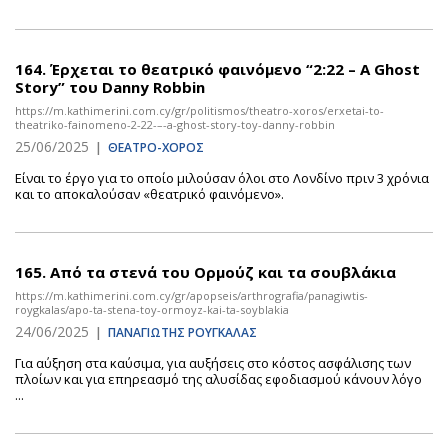
164.
Έρχεται το θεατρικό φαινόμενο “2:22 – A Ghost
Story” του Danny Robbin
https://m.kathimerini.com.cy/gr/politismos/theatro-xoros/erxetai-to-
theatriko-fainomeno-2-22-–-a-ghost-story-toy-danny-robbin
25/06/2025
|
ΘΕΑΤΡΟ-ΧΟΡΟΣ
Είναι το έργο για το οποίο μιλούσαν όλοι στο Λονδίνο πριν 3 χρόνια
και το αποκαλούσαν «θεατρικό φαινόμενο».
165.
Από τα στενά του Ορμούζ και τα σουβλάκια
https://m.kathimerini.com.cy/gr/apopseis/arthrografia/panagiwtis-
roygkalas/apo-ta-stena-toy-ormoyz-kai-ta-soyblakia
24/06/2025
|
ΠΑΝΑΓΙΩΤΗΣ ΡΟΥΓΚΑΛΑΣ
Για αύξηση στα καύσιμα, για αυξήσεις στο κόστος ασφάλισης των
πλοίων και για επηρεασμό της αλυσίδας εφοδιασμού κάνουν λόγο
...