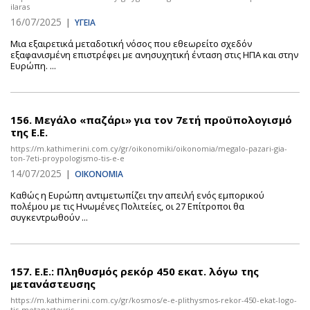
ilaras
16/07/2025
|
ΥΓΕΙΑ
Μια εξαιρετικά μεταδοτική νόσος που εθεωρείτο σχεδόν
εξαφανισμένη επιστρέφει με ανησυχητική ένταση στις ΗΠΑ και στην
Ευρώπη. ...
156.
Μεγάλο «παζάρι» για τον 7ετή προϋπολογισμό
της Ε.Ε.
https://m.kathimerini.com.cy/gr/oikonomiki/oikonomia/megalo-pazari-gia-
ton-7eti-proypologismo-tis-e-e
14/07/2025
|
ΟΙΚΟΝΟΜΙΑ
Καθώς η Ευρώπη αντιμετωπίζει την απειλή ενός εμπορικού
πολέμου με τις Ηνωμένες Πολιτείες, οι 27 Επίτροποι θα
συγκεντρωθούν ...
157.
Ε.Ε.: Πληθυσμός ρεκόρ 450 εκατ. λόγω της
μετανάστευσης
https://m.kathimerini.com.cy/gr/kosmos/e-e-plithysmos-rekor-450-ekat-logo-
tis-metanasteysis