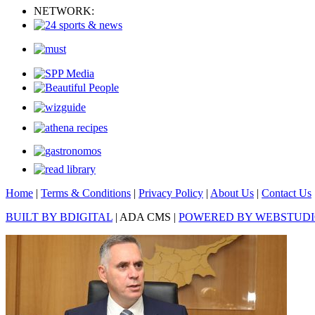
NETWORK:
Home
|
Terms & Conditions
|
Privacy Policy
|
About Us
|
Contact Us
BUILT BY BDIGITAL
| ADA CMS |
POWERED BY WEBSTUD