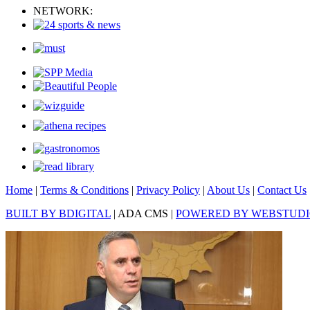
NETWORK:
Home
|
Terms & Conditions
|
Privacy Policy
|
About Us
|
Contact Us
BUILT BY BDIGITAL
| ADA CMS |
POWERED BY WEBSTUD