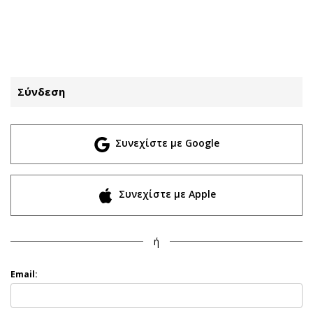
ΕΓΓΡΑΦΗ
ΕΙΣΟΔΟΣ
Σύνδεση
ΚΑΤΗΓΟΡΙΕΣ
ΣΥΝΔΕΣΗ
Συνεχίστε με Google
Κύπρος
Απόψεις
Παιδεία
Αρθρογραφία
Υγεία
The Hill
Συνεχίστε με Apple
Πολιτική
Υγεία
Βουλευτικές 2026
Αγγελίες
ή
Εκλογές 2024
Ενοικιάζονται
Προεδρικές 2023
Πωλούνται
Email:
Δημοσκοπήσεις
Ζητούν εργασία
Διπλωματία
Θέσεις εργασίας