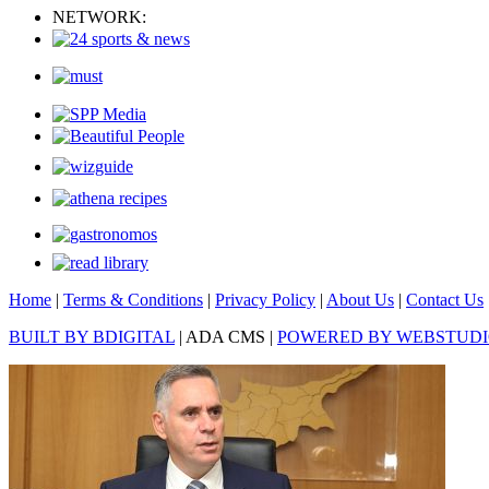
NETWORK:
Home
|
Terms & Conditions
|
Privacy Policy
|
About Us
|
Contact Us
BUILT BY BDIGITAL
| ADA CMS |
POWERED BY WEBSTUD