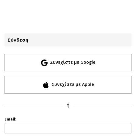
ΕΓΓΡΑΦΗ
ΕΙΣΟΔΟΣ
Σύνδεση
ΚΑΤΗΓΟΡΙΕΣ
ΣΥΝΔΕΣΗ
Συνεχίστε με Google
Κύπρος
Απόψεις
Παιδεία
Αρθρογραφία
Υγεία
The Hill
Συνεχίστε με Apple
Πολιτική
Υγεία
Βουλευτικές 2026
Αγγελίες
ή
Εκλογές 2024
Ενοικιάζονται
Προεδρικές 2023
Πωλούνται
Email:
Δημοσκοπήσεις
Ζητούν εργασία
Διπλωματία
Θέσεις εργασίας