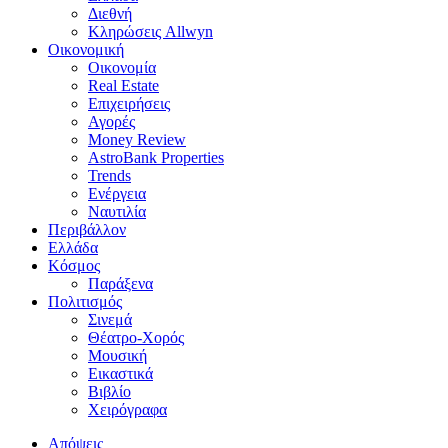
Διεθνή
Κληρώσεις Allwyn
Οικονομική
Οικονομία
Real Estate
Επιχειρήσεις
Αγορές
Money Review
AstroBank Properties
Trends
Ενέργεια
Ναυτιλία
Περιβάλλον
Ελλάδα
Κόσμος
Παράξενα
Πολιτισμός
Σινεμά
Θέατρο-Χορός
Μουσική
Εικαστικά
Βιβλίο
Χειρόγραφα
Απόψεις