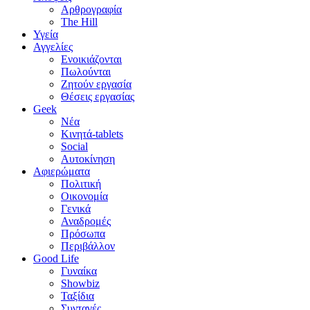
Αρθρογραφία
The Hill
Υγεία
Αγγελίες
Ενοικιάζονται
Πωλούνται
Ζητούν εργασία
Θέσεις εργασίας
Geek
Νέα
Κινητά-tablets
Social
Αυτοκίνηση
Αφιερώματα
Πολιτική
Οικονομία
Γενικά
Αναδρομές
Πρόσωπα
Περιβάλλον
Good Life
Γυναίκα
Showbiz
Ταξίδια
Συνταγές