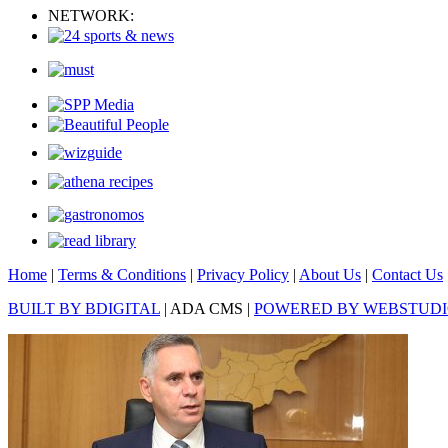
NETWORK:
Home
|
Terms & Conditions
|
Privacy Policy
|
About Us
|
Contact Us
BUILT BY BDIGITAL
| ADA CMS |
POWERED BY WEBSTUD