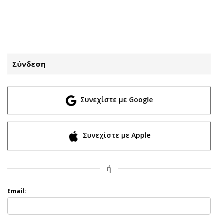
ΕΓΓΡΑΦΗ
ΕΙΣΟΔΟΣ
Σύνδεση
ΚΑΤΗΓΟΡΙΕΣ
ΣΥΝΔΕΣΗ
Συνεχίστε με Google
Κύπρος
Απόψεις
Παιδεία
Αρθρογραφία
Υγεία
The Hill
Συνεχίστε με Apple
Πολιτική
Υγεία
Βουλευτικές 2026
Αγγελίες
ή
Εκλογές 2024
Ενοικιάζονται
Προεδρικές 2023
Πωλούνται
Email:
Δημοσκοπήσεις
Ζητούν εργασία
Διπλωματία
Θέσεις εργασίας