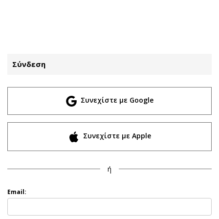
ΕΓΓΡΑΦΗ
ΕΙΣΟΔΟΣ
Σύνδεση
ΚΑΤΗΓΟΡΙΕΣ
ΣΥΝΔΕΣΗ
Συνεχίστε με Google
Κύπρος
Απόψεις
Παιδεία
Αρθρογραφία
Υγεία
The Hill
Συνεχίστε με Apple
Πολιτική
Υγεία
Βουλευτικές 2026
Αγγελίες
ή
Εκλογές 2024
Ενοικιάζονται
Προεδρικές 2023
Πωλούνται
Email:
Δημοσκοπήσεις
Ζητούν εργασία
Διπλωματία
Θέσεις εργασίας