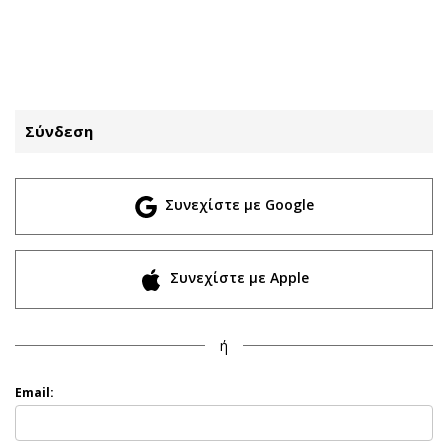
ΕΓΓΡΑΦΗ
ΕΙΣΟΔΟΣ
Σύνδεση
ΚΑΤΗΓΟΡΙΕΣ
ΣΥΝΔΕΣΗ
Συνεχίστε με Google
Κύπρος
Απόψεις
Παιδεία
Αρθρογραφία
Υγεία
The Hill
Συνεχίστε με Apple
Πολιτική
Υγεία
Βουλευτικές 2026
Αγγελίες
ή
Εκλογές 2024
Ενοικιάζονται
Προεδρικές 2023
Πωλούνται
Email:
Δημοσκοπήσεις
Ζητούν εργασία
Διπλωματία
Θέσεις εργασίας