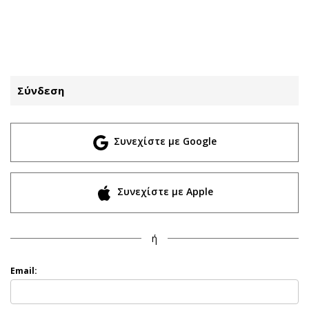
ΕΓΓΡΑΦΗ
ΕΙΣΟΔΟΣ
Σύνδεση
ΚΑΤΗΓΟΡΙΕΣ
ΣΥΝΔΕΣΗ
Συνεχίστε με Google
Κύπρος
Απόψεις
Παιδεία
Αρθρογραφία
Υγεία
The Hill
Συνεχίστε με Apple
Πολιτική
Υγεία
Βουλευτικές 2026
Αγγελίες
ή
Εκλογές 2024
Ενοικιάζονται
Προεδρικές 2023
Πωλούνται
Email:
Δημοσκοπήσεις
Ζητούν εργασία
Διπλωματία
Θέσεις εργασίας