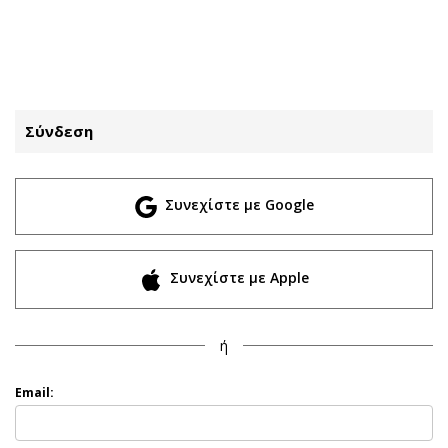
ΕΓΓΡΑΦΗ
ΕΙΣΟΔΟΣ
Σύνδεση
ΚΑΤΗΓΟΡΙΕΣ
ΣΥΝΔΕΣΗ
Συνεχίστε με Google
Κύπρος
Απόψεις
Παιδεία
Αρθρογραφία
Υγεία
The Hill
Συνεχίστε με Apple
Πολιτική
Υγεία
Βουλευτικές 2026
Αγγελίες
ή
Εκλογές 2024
Ενοικιάζονται
Προεδρικές 2023
Πωλούνται
Email:
Δημοσκοπήσεις
Ζητούν εργασία
Διπλωματία
Θέσεις εργασίας