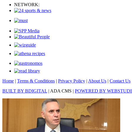
NETWORK:
Home
|
Terms & Conditions
|
Privacy Policy
|
About Us
|
Contact Us
BUILT BY BDIGITAL
| ADA CMS |
POWERED BY WEBSTUD