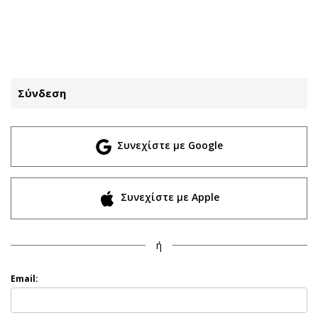
ΕΓΓΡΑΦΗ
ΕΙΣΟΔΟΣ
Σύνδεση
ΚΑΤΗΓΟΡΙΕΣ
ΣΥΝΔΕΣΗ
Συνεχίστε με Google
Κύπρος
Απόψεις
Παιδεία
Αρθρογραφία
Υγεία
The Hill
Συνεχίστε με Apple
Πολιτική
Υγεία
Βουλευτικές 2026
Αγγελίες
ή
Εκλογές 2024
Ενοικιάζονται
Προεδρικές 2023
Πωλούνται
Email:
Δημοσκοπήσεις
Ζητούν εργασία
Διπλωματία
Θέσεις εργασίας