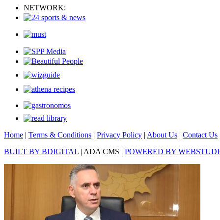
NETWORK:
Home
|
Terms & Conditions
|
Privacy Policy
|
About Us
|
Contact Us
BUILT BY BDIGITAL
| ADA CMS |
POWERED BY WEBSTUD