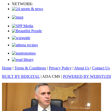
NETWORK:
Home
|
Terms & Conditions
|
Privacy Policy
|
About Us
|
Contact Us
BUILT BY BDIGITAL
| ADA CMS |
POWERED BY WEBSTUD