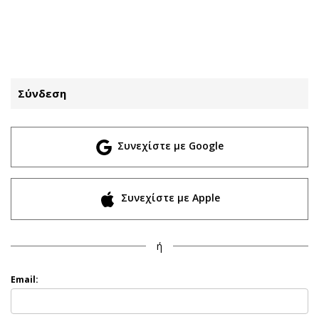
ΕΓΓΡΑΦΗ
ΕΙΣΟΔΟΣ
Σύνδεση
ΚΑΤΗΓΟΡΙΕΣ
ΣΥΝΔΕΣΗ
Συνεχίστε με Google
Κύπρος
Απόψεις
Παιδεία
Αρθρογραφία
Υγεία
The Hill
Συνεχίστε με Apple
Πολιτική
Υγεία
Βουλευτικές 2026
Αγγελίες
ή
Εκλογές 2024
Ενοικιάζονται
Προεδρικές 2023
Πωλούνται
Email:
Δημοσκοπήσεις
Ζητούν εργασία
Διπλωματία
Θέσεις εργασίας