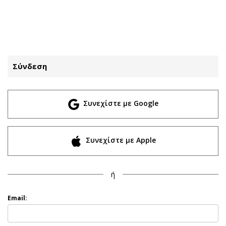
ΕΓΓΡΑΦΗ
ΕΙΣΟΔΟΣ
Σύνδεση
ΚΑΤΗΓΟΡΙΕΣ
ΣΥΝΔΕΣΗ
Συνεχίστε με Google
Κύπρος
Απόψεις
Παιδεία
Αρθρογραφία
Υγεία
The Hill
Συνεχίστε με Apple
Πολιτική
Υγεία
Βουλευτικές 2026
Αγγελίες
ή
Εκλογές 2024
Ενοικιάζονται
Προεδρικές 2023
Πωλούνται
Email:
Δημοσκοπήσεις
Ζητούν εργασία
Διπλωματία
Θέσεις εργασίας