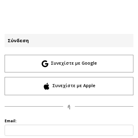
ΕΓΓΡΑΦΗ
ΕΙΣΟΔΟΣ
Σύνδεση
ΚΑΤΗΓΟΡΙΕΣ
ΣΥΝΔΕΣΗ
Συνεχίστε με Google
Κύπρος
Απόψεις
Παιδεία
Αρθρογραφία
Υγεία
The Hill
Συνεχίστε με Apple
Πολιτική
Υγεία
Βουλευτικές 2026
Αγγελίες
ή
Εκλογές 2024
Ενοικιάζονται
Προεδρικές 2023
Πωλούνται
Email:
Δημοσκοπήσεις
Ζητούν εργασία
Διπλωματία
Θέσεις εργασίας