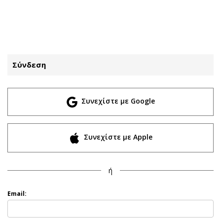
ΕΓΓΡΑΦΗ
ΕΙΣΟΔΟΣ
Σύνδεση
ΚΑΤΗΓΟΡΙΕΣ
ΣΥΝΔΕΣΗ
Συνεχίστε με Google
Κύπρος
Απόψεις
Παιδεία
Αρθρογραφία
Υγεία
The Hill
Συνεχίστε με Apple
Πολιτική
Υγεία
Βουλευτικές 2026
Αγγελίες
ή
Εκλογές 2024
Ενοικιάζονται
Προεδρικές 2023
Πωλούνται
Email:
Δημοσκοπήσεις
Ζητούν εργασία
Διπλωματία
Θέσεις εργασίας