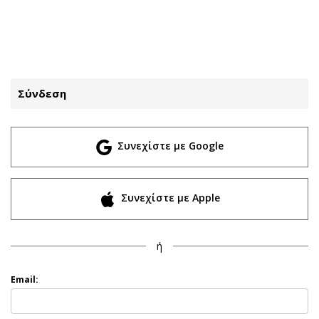
ΕΓΓΡΑΦΗ
ΕΙΣΟΔΟΣ
Σύνδεση
ΚΑΤΗΓΟΡΙΕΣ
ΣΥΝΔΕΣΗ
Συνεχίστε με Google
Κύπρος
Απόψεις
Παιδεία
Αρθρογραφία
Υγεία
The Hill
Συνεχίστε με Apple
Πολιτική
Υγεία
Βουλευτικές 2026
Αγγελίες
ή
Εκλογές 2024
Ενοικιάζονται
Προεδρικές 2023
Πωλούνται
Email:
Δημοσκοπήσεις
Ζητούν εργασία
Διπλωματία
Θέσεις εργασίας