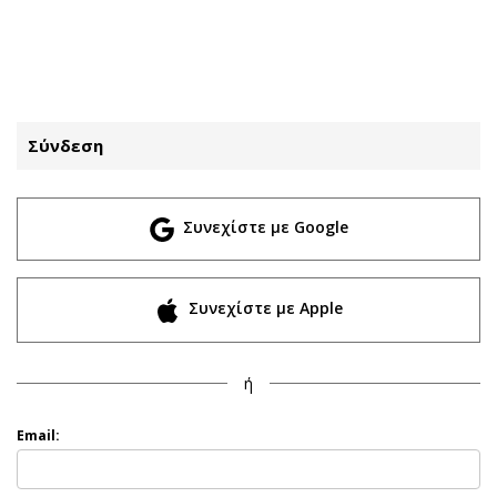
ΕΓΓΡΑΦΗ
ΕΙΣΟΔΟΣ
Σύνδεση
ΚΑΤΗΓΟΡΙΕΣ
ΣΥΝΔΕΣΗ
Συνεχίστε με Google
Κύπρος
Απόψεις
Παιδεία
Αρθρογραφία
Υγεία
The Hill
Συνεχίστε με Apple
Πολιτική
Υγεία
Βουλευτικές 2026
Αγγελίες
ή
Εκλογές 2024
Ενοικιάζονται
Προεδρικές 2023
Πωλούνται
Email:
Δημοσκοπήσεις
Ζητούν εργασία
Διπλωματία
Θέσεις εργασίας