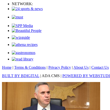
NETWORK:
Home
|
Terms & Conditions
|
Privacy Policy
|
About Us
|
Contact Us
BUILT BY BDIGITAL
| ADA CMS |
POWERED BY WEBSTUD