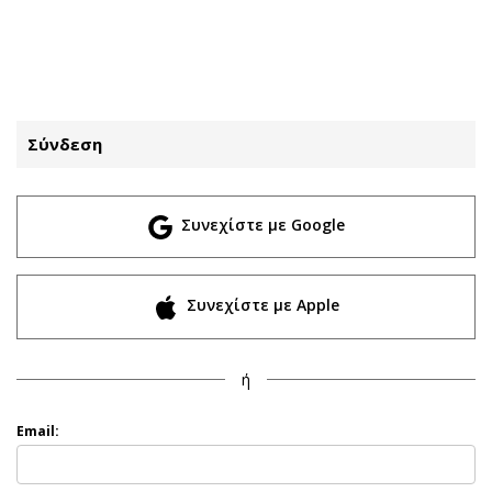
ΕΓΓΡΑΦΗ
ΕΙΣΟΔΟΣ
Σύνδεση
ΚΑΤΗΓΟΡΙΕΣ
ΣΥΝΔΕΣΗ
Συνεχίστε με Google
Κύπρος
Απόψεις
Παιδεία
Αρθρογραφία
Υγεία
The Hill
Συνεχίστε με Apple
Πολιτική
Υγεία
Βουλευτικές 2026
Αγγελίες
ή
Εκλογές 2024
Ενοικιάζονται
Προεδρικές 2023
Πωλούνται
Email:
Δημοσκοπήσεις
Ζητούν εργασία
Διπλωματία
Θέσεις εργασίας