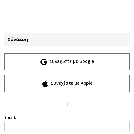
ΕΓΓΡΑΦΗ
ΕΙΣΟΔΟΣ
Σύνδεση
ΚΑΤΗΓΟΡΙΕΣ
ΣΥΝΔΕΣΗ
Συνεχίστε με Google
Κύπρος
Απόψεις
Παιδεία
Αρθρογραφία
Υγεία
The Hill
Συνεχίστε με Apple
Πολιτική
Υγεία
Βουλευτικές 2026
Αγγελίες
ή
Εκλογές 2024
Ενοικιάζονται
Προεδρικές 2023
Πωλούνται
Email:
Δημοσκοπήσεις
Ζητούν εργασία
Διπλωματία
Θέσεις εργασίας