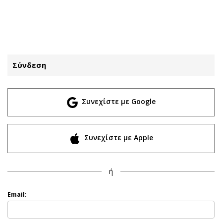
ΕΓΓΡΑΦΗ
ΕΙΣΟΔΟΣ
Σύνδεση
ΚΑΤΗΓΟΡΙΕΣ
ΣΥΝΔΕΣΗ
Συνεχίστε με Google
Κύπρος
Απόψεις
Παιδεία
Αρθρογραφία
Υγεία
The Hill
Συνεχίστε με Apple
Πολιτική
Υγεία
Βουλευτικές 2026
Αγγελίες
ή
Εκλογές 2024
Ενοικιάζονται
Προεδρικές 2023
Πωλούνται
Email:
Δημοσκοπήσεις
Ζητούν εργασία
Διπλωματία
Θέσεις εργασίας