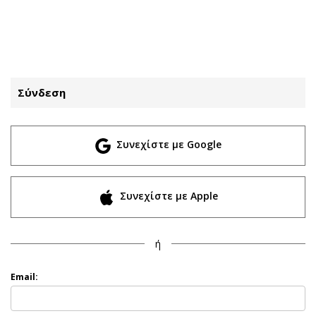
ΕΓΓΡΑΦΗ
ΕΙΣΟΔΟΣ
Σύνδεση
ΚΑΤΗΓΟΡΙΕΣ
ΣΥΝΔΕΣΗ
Συνεχίστε με Google
Κύπρος
Απόψεις
Παιδεία
Αρθρογραφία
Υγεία
The Hill
Συνεχίστε με Apple
Πολιτική
Υγεία
Βουλευτικές 2026
Αγγελίες
ή
Εκλογές 2024
Ενοικιάζονται
Προεδρικές 2023
Πωλούνται
Email:
Δημοσκοπήσεις
Ζητούν εργασία
Διπλωματία
Θέσεις εργασίας