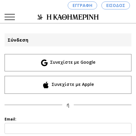
ΕΓΓΡΑΦΗ
ΕΙΣΟΔΟΣ
Σύνδεση
ΚΑΤΗΓΟΡΙΕΣ
ΣΥΝΔΕΣΗ
Συνεχίστε με Google
Κύπρος
Απόψεις
Παιδεία
Αρθρογραφία
Υγεία
The Hill
Συνεχίστε με Apple
Πολιτική
Υγεία
Βουλευτικές 2026
Αγγελίες
ή
Εκλογές 2024
Ενοικιάζονται
Προεδρικές 2023
Πωλούνται
Email:
Δημοσκοπήσεις
Ζητούν εργασία
Διπλωματία
Θέσεις εργασίας