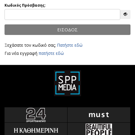
Αθλητισμός
Κωδικός Πρόσβασης:
Geek
Κύπρος
Νέα
Ελλάδα
Κινητά-tablets
ΕΙΣΟΔΟΣ
Διεθνή
Social
Κληρώσεις Allwyn
Αυτοκίνηση
Ξεχάσατε τον κωδικό σας;
Πατήστε εδώ
Οικονομική
Αφιερώματα
Για νέα εγγραφή
πατήστε εδώ
Οικονομία
Πολιτική
Real Estate
Οικονομία
Επιχειρήσεις
Γενικά
Αγορές
Αναδρομές
Money Review
Πρόσωπα
AstroBank Properties
Περιβάλλον
Trends
Good Life
Ενέργεια
Γυναίκα
Ναυτιλία
Showbiz