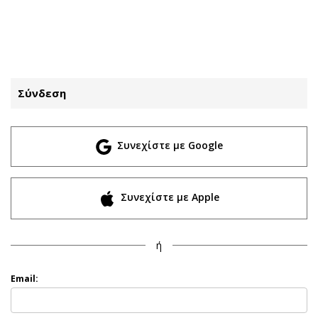
ΕΓΓΡΑΦΗ
ΕΙΣΟΔΟΣ
Σύνδεση
ΚΑΤΗΓΟΡΙΕΣ
ΣΥΝΔΕΣΗ
Συνεχίστε με Google
Κύπρος
Απόψεις
Παιδεία
Αρθρογραφία
Υγεία
The Hill
Συνεχίστε με Apple
Πολιτική
Υγεία
Βουλευτικές 2026
Αγγελίες
ή
Εκλογές 2024
Ενοικιάζονται
Προεδρικές 2023
Πωλούνται
Email:
Δημοσκοπήσεις
Ζητούν εργασία
Διπλωματία
Θέσεις εργασίας