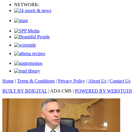
NETWORK:
Home
|
Terms & Conditions
|
Privacy Policy
|
About Us
|
Contact Us
BUILT BY BDIGITAL
| ADA CMS |
POWERED BY WEBSTUD