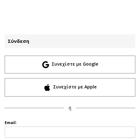
ΕΓΓΡΑΦΗ
ΕΙΣΟΔΟΣ
Σύνδεση
ΚΑΤΗΓΟΡΙΕΣ
ΣΥΝΔΕΣΗ
Συνεχίστε με Google
Κύπρος
Απόψεις
Παιδεία
Αρθρογραφία
Υγεία
The Hill
Συνεχίστε με Apple
Πολιτική
Υγεία
Βουλευτικές 2026
Αγγελίες
ή
Εκλογές 2024
Ενοικιάζονται
Προεδρικές 2023
Πωλούνται
Email:
Δημοσκοπήσεις
Ζητούν εργασία
Διπλωματία
Θέσεις εργασίας