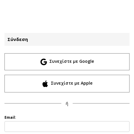
ΕΓΓΡΑΦΗ
ΕΙΣΟΔΟΣ
Σύνδεση
ΚΑΤΗΓΟΡΙΕΣ
ΣΥΝΔΕΣΗ
Συνεχίστε με Google
Κύπρος
Απόψεις
Παιδεία
Αρθρογραφία
Υγεία
The Hill
Συνεχίστε με Apple
Πολιτική
Υγεία
Βουλευτικές 2026
Αγγελίες
ή
Εκλογές 2024
Ενοικιάζονται
Προεδρικές 2023
Πωλούνται
Email:
Δημοσκοπήσεις
Ζητούν εργασία
Διπλωματία
Θέσεις εργασίας