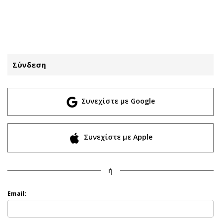
ΕΓΓΡΑΦΗ
ΕΙΣΟΔΟΣ
Σύνδεση
ΚΑΤΗΓΟΡΙΕΣ
ΣΥΝΔΕΣΗ
Συνεχίστε με Google
Κύπρος
Απόψεις
Παιδεία
Αρθρογραφία
Υγεία
The Hill
Συνεχίστε με Apple
Πολιτική
Υγεία
Βουλευτικές 2026
Αγγελίες
ή
Εκλογές 2024
Ενοικιάζονται
Προεδρικές 2023
Πωλούνται
Email:
Δημοσκοπήσεις
Ζητούν εργασία
Διπλωματία
Θέσεις εργασίας