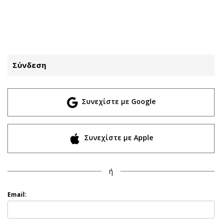
ΕΓΓΡΑΦΗ
ΕΙΣΟΔΟΣ
Σύνδεση
ΚΑΤΗΓΟΡΙΕΣ
ΣΥΝΔΕΣΗ
Συνεχίστε με Google
Κύπρος
Απόψεις
Παιδεία
Αρθρογραφία
Υγεία
The Hill
Συνεχίστε με Apple
Πολιτική
Υγεία
Βουλευτικές 2026
Αγγελίες
ή
Εκλογές 2024
Ενοικιάζονται
Προεδρικές 2023
Πωλούνται
Email:
Δημοσκοπήσεις
Ζητούν εργασία
Διπλωματία
Θέσεις εργασίας