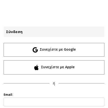
ΕΓΓΡΑΦΗ
ΕΙΣΟΔΟΣ
Σύνδεση
ΚΑΤΗΓΟΡΙΕΣ
ΣΥΝΔΕΣΗ
Συνεχίστε με Google
Κύπρος
Απόψεις
Παιδεία
Αρθρογραφία
Υγεία
The Hill
Συνεχίστε με Apple
Πολιτική
Υγεία
Βουλευτικές 2026
Αγγελίες
ή
Εκλογές 2024
Ενοικιάζονται
Προεδρικές 2023
Πωλούνται
Email:
Δημοσκοπήσεις
Ζητούν εργασία
Διπλωματία
Θέσεις εργασίας