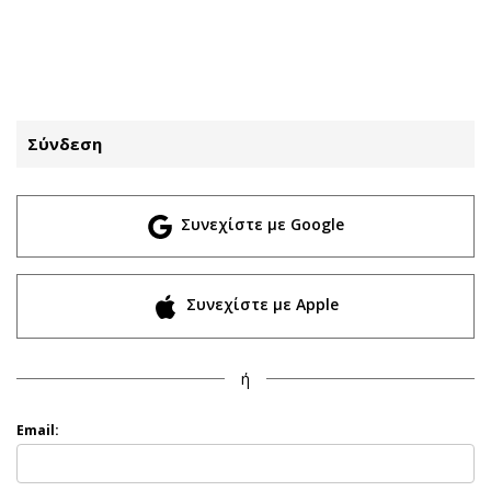
ΕΓΓΡΑΦΗ
ΕΙΣΟΔΟΣ
Σύνδεση
ΚΑΤΗΓΟΡΙΕΣ
ΣΥΝΔΕΣΗ
Συνεχίστε με Google
Κύπρος
Απόψεις
Παιδεία
Αρθρογραφία
Υγεία
The Hill
Συνεχίστε με Apple
Πολιτική
Υγεία
Βουλευτικές 2026
Αγγελίες
ή
Εκλογές 2024
Ενοικιάζονται
Προεδρικές 2023
Πωλούνται
Email:
Δημοσκοπήσεις
Ζητούν εργασία
Διπλωματία
Θέσεις εργασίας