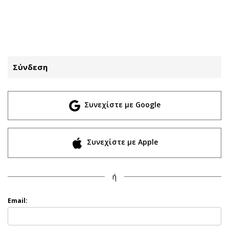
ΕΓΓΡΑΦΗ
ΕΙΣΟΔΟΣ
Σύνδεση
ΚΑΤΗΓΟΡΙΕΣ
ΣΥΝΔΕΣΗ
Συνεχίστε με Google
Κύπρος
Απόψεις
Παιδεία
Αρθρογραφία
Υγεία
The Hill
Συνεχίστε με Apple
Πολιτική
Υγεία
Βουλευτικές 2026
Αγγελίες
ή
Εκλογές 2024
Ενοικιάζονται
Προεδρικές 2023
Πωλούνται
Email:
Δημοσκοπήσεις
Ζητούν εργασία
Διπλωματία
Θέσεις εργασίας