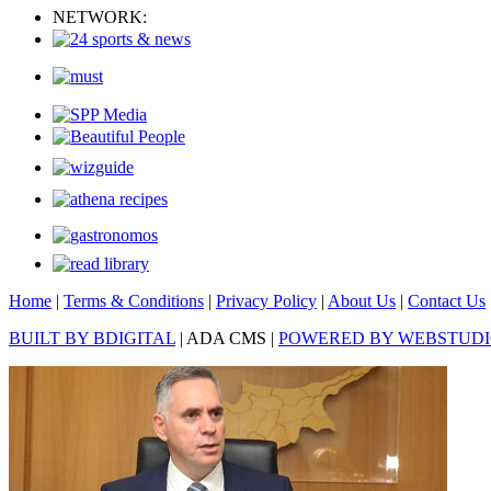
NETWORK:
Home
|
Terms & Conditions
|
Privacy Policy
|
About Us
|
Contact Us
BUILT BY BDIGITAL
| ADA CMS |
POWERED BY WEBSTUD